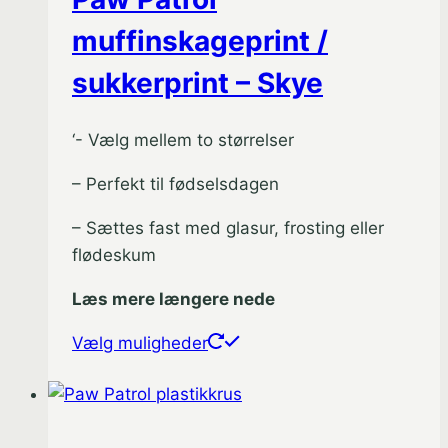
vælges
muffinskageprint /
på
sukkerprint – Skye
varesiden
‘- Vælg mellem to størrelser
– Perfekt til fødselsdagen
– Sættes fast med glasur, frosting eller
flødeskum
Læs mere længere nede
Dette
Vælg muligheder
vare
har
flere