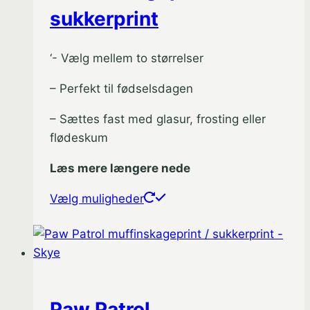
sukkerprint
‘- Vælg mellem to størrelser
– Perfekt til fødselsdagen
– Sættes fast med glasur, frosting eller
flødeskum
Læs mere længere nede
Dette
Vælg muligheder
vare
har
flere
varianter.
Mulighederne
Paw Patrol
kan