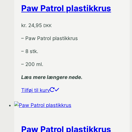
varianter.
Paw Patrol plastikkrus
Mulighederne
kan
vælges
kr.
24,95
DKK
på
– Paw Patrol plastikkrus
varesiden
– 8 stk.
– 200 ml.
Læs mere længere nede.
Tilføj til kurv
Paw Patrol plastikkrus