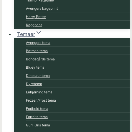
Traktor kageprint
Avengers kageprint
Harry Potter
Kageprint
Temaer
Avengers tema
Batman tema
Bondegårds tema
Bluey tema
Dinosaur tema
Dyretema
Enhjørning tema
Frozen/Frost tema
Fodbold tema
Fortnite tema
Gurli Gris tema