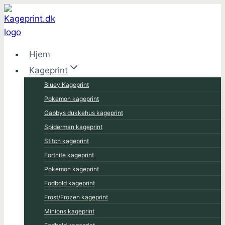
Fortsæt
til
indhold
Hjem
Kageprint
Bluey Kageprint
Pokemon kageprint
Gabbys dukkehus kageprint
Spiderman kageprint
Stitch kageprint
Fortnite kageprint
Pokemon kageprint
Fodbold kageprint
Frost/Frozen kageprint
Minions kageprint