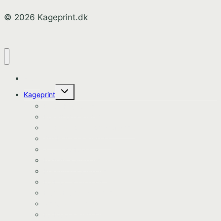
© 2026 Kageprint.dk
Hjem
Skift
Kageprint
undermenu
Bluey Kageprint
Pokemon kageprint
Gabbys dukkehus kageprint
Spiderman kageprint
Stitch kageprint
Fortnite kageprint
Pokemon kageprint
Fodbold kageprint
Frost/Frozen kageprint
Minions kageprint
Fodbold kageprint