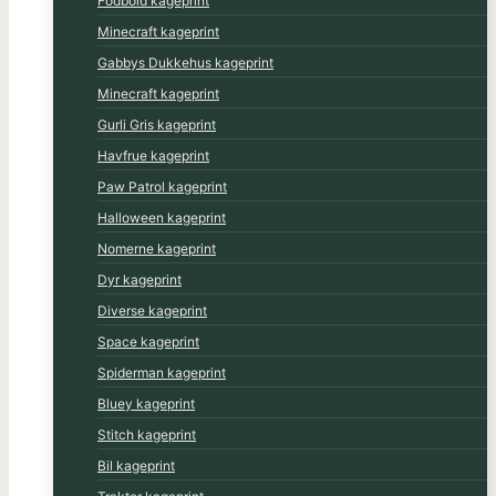
Fodbold kageprint
Minecraft kageprint
Gabbys Dukkehus kageprint
Minecraft kageprint
Gurli Gris kageprint
Havfrue kageprint
Paw Patrol kageprint
Halloween kageprint
Nomerne kageprint
Dyr kageprint
Diverse kageprint
Space kageprint
Spiderman kageprint
Bluey kageprint
Stitch kageprint
Bil kageprint