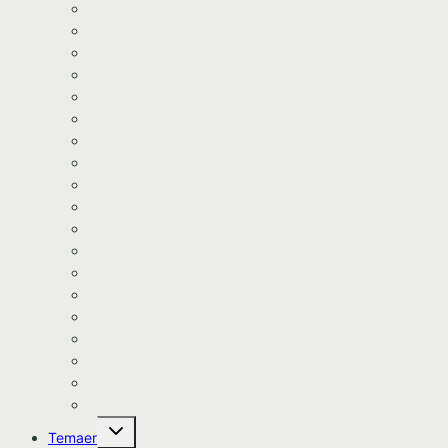
Minecraft kageprint
Gabbys Dukkehus kageprint
Minecraft kageprint
Gurli Gris kageprint
Havfrue kageprint
Paw Patrol kageprint
Halloween kageprint
Nomerne kageprint
Dyr kageprint
Diverse kageprint
Space kageprint
Spiderman kageprint
Bluey kageprint
Stitch kageprint
Bil kageprint
Traktor kageprint
Avengers kageprint
Harry Potter
Kageprint
Skift
Temaer
undermenu