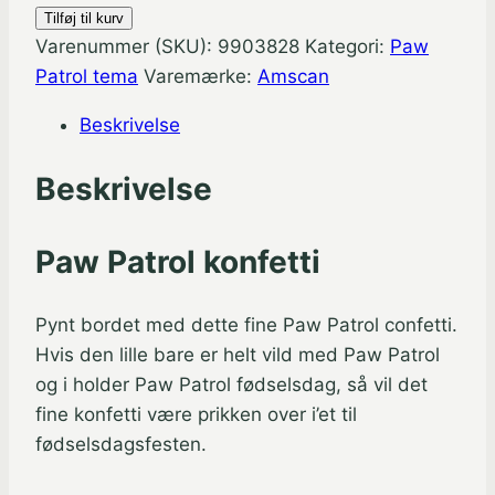
Paw
Tilføj til kurv
Patrol
Varenummer (SKU):
9903828
Kategori:
Paw
Confetti
Patrol tema
Varemærke:
Amscan
antal
Beskrivelse
Beskrivelse
Paw Patrol konfetti
Pynt bordet med dette fine Paw Patrol confetti.
Hvis den lille bare er helt vild med Paw Patrol
og i holder Paw Patrol fødselsdag, så vil det
fine konfetti være prikken over i’et til
fødselsdagsfesten.