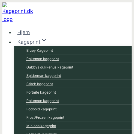
Fortsæt
til
indhold
Hjem
Kageprint
Bluey Kageprint
Pokemon kageprint
Gabbys dukkehus kageprint
Spiderman kageprint
Stitch kageprint
Fortnite kageprint
Pokemon kageprint
Fodbold kageprint
Frost/Frozen kageprint
Minions kageprint