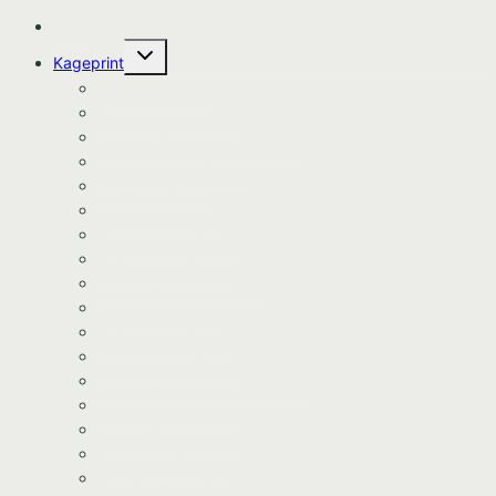
Hjem
Skift
Kageprint
undermenu
Bluey Kageprint
Pokemon kageprint
Gabbys dukkehus kageprint
Spiderman kageprint
Stitch kageprint
Fortnite kageprint
Pokemon kageprint
Fodbold kageprint
Frost/Frozen kageprint
Minions kageprint
Fodbold kageprint
Minecraft kageprint
Gabbys Dukkehus kageprint
Minecraft kageprint
Gurli Gris kageprint
Havfrue kageprint
Paw Patrol kageprint