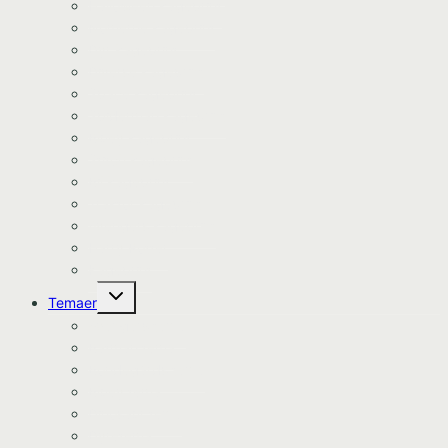
Halloween kageprint
Nomerne kageprint
Dyr kageprint
Diverse kageprint
Space kageprint
Spiderman kageprint
Bluey kageprint
Stitch kageprint
Bil kageprint
Traktor kageprint
Avengers kageprint
Harry Potter
Kageprint
Skift
Temaer
undermenu
Avengers tema
Batman tema
Bondegårds tema
Bluey tema
Dinosaur tema
Dyretema