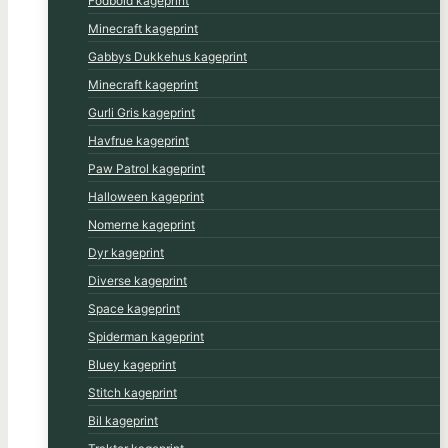
Fodbold kageprint
Minecraft kageprint
Gabbys Dukkehus kageprint
Minecraft kageprint
Gurli Gris kageprint
Havfrue kageprint
Paw Patrol kageprint
Halloween kageprint
Nomerne kageprint
Dyr kageprint
Diverse kageprint
Space kageprint
Spiderman kageprint
Bluey kageprint
Stitch kageprint
Bil kageprint