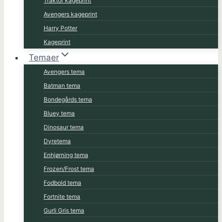
Traktor kageprint
Avengers kageprint
Harry Potter
Kageprint
Temaer
Avengers tema
Batman tema
Bondegårds tema
Bluey tema
Dinosaur tema
Dyretema
Enhjørning tema
Frozen/Frost tema
Fodbold tema
Fortnite tema
Gurli Gris tema