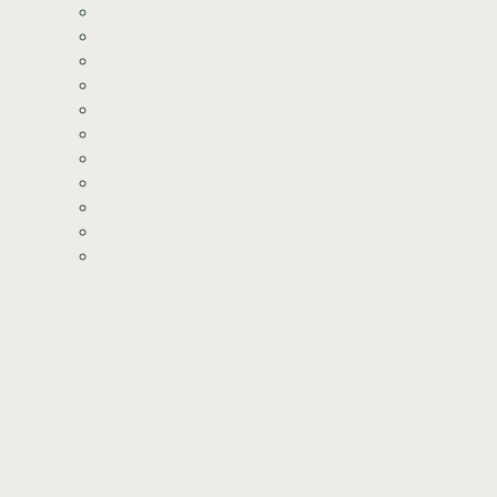
Gabbys dukkehus kageprint
Spiderman kageprint
Stitch kageprint
Fortnite kageprint
Pokemon kageprint
Fodbold kageprint
Frost/Frozen kageprint
Minions kageprint
Fodbold kageprint
Minecraft kageprint
Gabbys Dukkehus kageprint
Minecraft kageprint
Gurli Gris kageprint
Havfrue kageprint
Paw Patrol kageprint
Halloween kageprint
Nomerne kageprint
Dyr kageprint
Diverse kageprint
Space kageprint