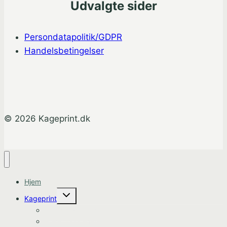
Udvalgte sider
Persondatapolitik/GDPR
Handelsbetingelser
© 2026 Kageprint.dk
Hjem
Skift
Kageprint
undermenu
Bluey Kageprint
Pokemon kageprint