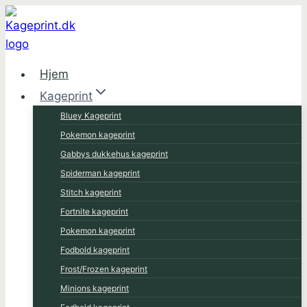
Fortsæt
til
indhold
Hjem
Kageprint
Bluey Kageprint
Pokemon kageprint
Gabbys dukkehus kageprint
Spiderman kageprint
Stitch kageprint
Fortnite kageprint
Pokemon kageprint
Fodbold kageprint
Frost/Frozen kageprint
Minions kageprint