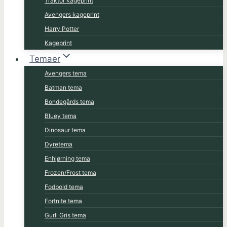
Traktor kageprint
Avengers kageprint
Harry Potter
Kageprint
Temaer
Avengers tema
Batman tema
Bondegårds tema
Bluey tema
Dinosaur tema
Dyretema
Enhjørning tema
Frozen/Frost tema
Fodbold tema
Fortnite tema
Gurli Gris tema