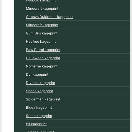
Fodbold kageprint
Minecraft kageprint
Gabbys Dukkehus kageprint
Minecraft kageprint
Gurli Gris kageprint
Havfrue kageprint
Paw Patrol kageprint
Halloween kageprint
Nomerne kageprint
Dyr kageprint
Diverse kageprint
Space kageprint
Spiderman kageprint
Bluey kageprint
Stitch kageprint
Bil kageprint