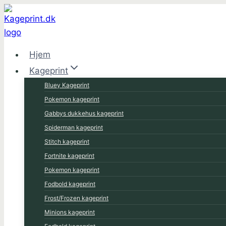
Fortsæt
til
indhold
Hjem
Kageprint
Bluey Kageprint
Pokemon kageprint
Gabbys dukkehus kageprint
Spiderman kageprint
Stitch kageprint
Fortnite kageprint
Pokemon kageprint
Fodbold kageprint
Frost/Frozen kageprint
Minions kageprint