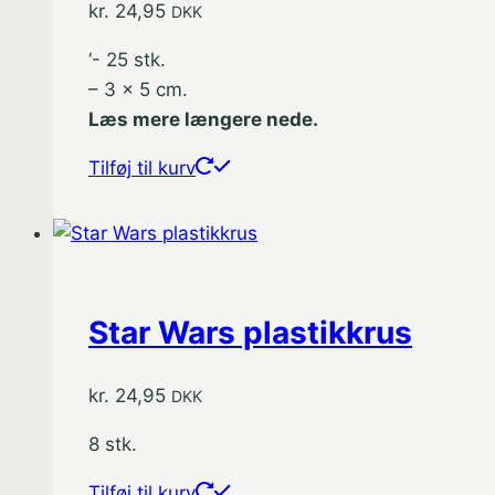
kr.
24,95
DKK
‘- 25 stk.
– 3 x 5 cm.
Læs mere længere nede.
Tilføj til kurv
Star Wars plastikkrus
kr.
24,95
DKK
8 stk.
Tilføj til kurv