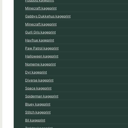
Fodbold kageprint
Minecraft kageprint
Gabbys Dukkehus kageprint
Minecraft kageprint
Gurli Gris kageprint
Havfrue kageprint
Paw Patrol kageprint
Halloween kageprint
Nomerne kageprint
Dyr kageprint
Diverse kageprint
Space kageprint
Spiderman kageprint
Bluey kageprint
Stitch kageprint
Bil kageprint