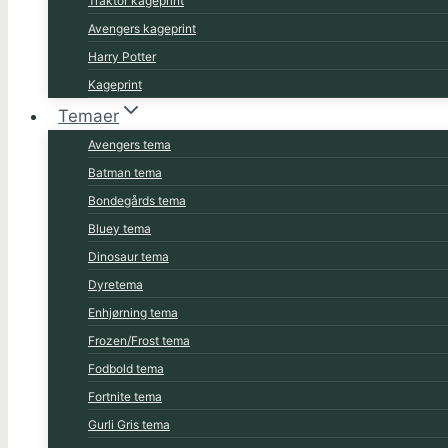
Traktor kageprint
Avengers kageprint
Harry Potter
Kageprint
Temaer
Avengers tema
Batman tema
Bondegårds tema
Bluey tema
Dinosaur tema
Dyretema
Enhjørning tema
Frozen/Frost tema
Fodbold tema
Fortnite tema
Gurli Gris tema