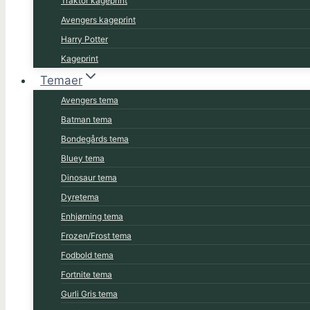
Traktor kageprint
Avengers kageprint
Harry Potter
Kageprint
Temaer
Avengers tema
Batman tema
Bondegårds tema
Bluey tema
Dinosaur tema
Dyretema
Enhjørning tema
Frozen/Frost tema
Fodbold tema
Fortnite tema
Gurli Gris tema