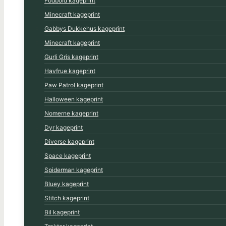
Fodbold kageprint
Minecraft kageprint
Gabbys Dukkehus kageprint
Minecraft kageprint
Gurli Gris kageprint
Havfrue kageprint
Paw Patrol kageprint
Halloween kageprint
Nomerne kageprint
Dyr kageprint
Diverse kageprint
Space kageprint
Spiderman kageprint
Bluey kageprint
Stitch kageprint
Bil kageprint