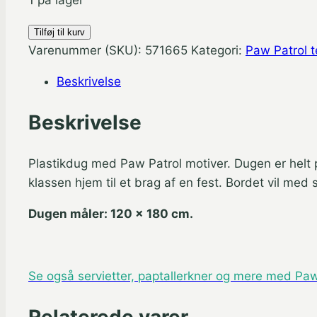
1 på lager
Paw
Tilføj til kurv
Patrol
Varenummer (SKU):
571665
Kategori:
Paw Patrol 
dug
Beskrivelse
120
x
Beskrivelse
180
cm.
Plastikdug med Paw Patrol motiver. Dugen er helt 
antal
klassen hjem til et brag af en fest. Bordet vil me
Dugen måler: 120 x 180 cm.
Se også servietter, paptallerkner og mere med Paw 
Relaterede varer