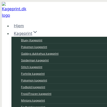
Fortsæt
til
indhold
Hjem
Kageprint
Bluey Kageprint
Pokemon kageprint
Gabbys dukkehus kageprint
Spiderman kageprint
Stitch kageprint
Fortnite kageprint
Pokemon kageprint
Fodbold kageprint
Frost/Frozen kageprint
Minions kageprint