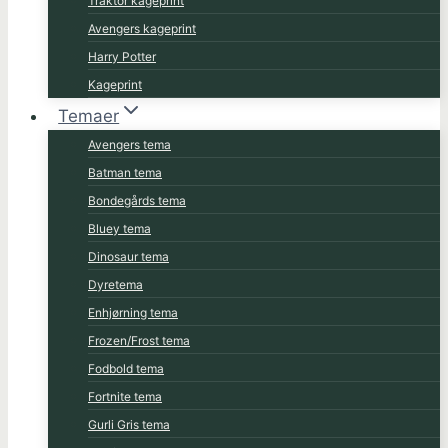
Traktor kageprint
Avengers kageprint
Harry Potter
Kageprint
Temaer
Avengers tema
Batman tema
Bondegårds tema
Bluey tema
Dinosaur tema
Dyretema
Enhjørning tema
Frozen/Frost tema
Fodbold tema
Fortnite tema
Gurli Gris tema