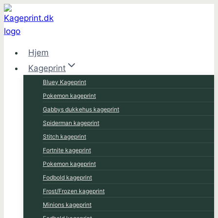
Fortsæt
til
indhold
Hjem
Kageprint
Bluey Kageprint
Pokemon kageprint
Gabbys dukkehus kageprint
Spiderman kageprint
Stitch kageprint
Fortnite kageprint
Pokemon kageprint
Fodbold kageprint
Frost/Frozen kageprint
Minions kageprint