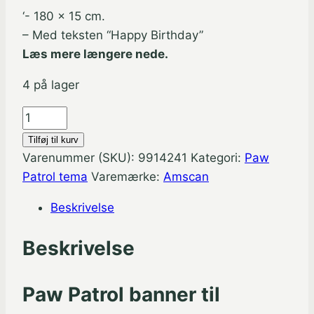
‘- 180 x 15 cm.
– Med teksten “Happy Birthday”
Læs mere længere nede.
4 på lager
Paw
Patrol
Tilføj til kurv
fødselsdagsbanner
Varenummer (SKU):
9914241
Kategori:
Paw
180
Patrol tema
Varemærke:
Amscan
x
Beskrivelse
15
cm.
Beskrivelse
antal
Paw Patrol banner til