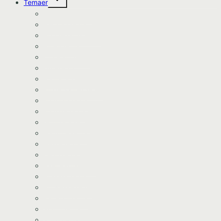
Temaer
undermenu
Avengers tema
Batman tema
Bondegårds tema
Bluey tema
Dinosaur tema
Dyretema
Enhjørning tema
Frozen/Frost tema
Fodbold tema
Fortnite tema
Gurli Gris tema
Havfrue tema
Heste tema
Lego tema
Paw Patrol tema
Pj Mask tema
Prinsesse tema
Racerbil tema
Stitch tema
Shimmer og Shine tema