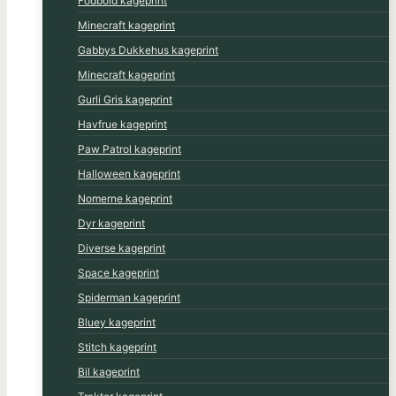
Fodbold kageprint
Minecraft kageprint
Gabbys Dukkehus kageprint
Minecraft kageprint
Gurli Gris kageprint
Havfrue kageprint
Paw Patrol kageprint
Halloween kageprint
Nomerne kageprint
Dyr kageprint
Diverse kageprint
Space kageprint
Spiderman kageprint
Bluey kageprint
Stitch kageprint
Bil kageprint