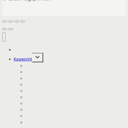
Hjem
Skift
Kageprint
undermenu
Bluey Kageprint
Pokemon kageprint
Gabbys dukkehus kageprint
Spiderman kageprint
Stitch kageprint
Fortnite kageprint
Pokemon kageprint
Fodbold kageprint
Frost/Frozen kageprint
Minions kageprint