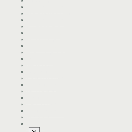
Fodbold kageprint
Minecraft kageprint
Gabbys Dukkehus kageprint
Minecraft kageprint
Gurli Gris kageprint
Havfrue kageprint
Paw Patrol kageprint
Halloween kageprint
Nomerne kageprint
Dyr kageprint
Diverse kageprint
Space kageprint
Spiderman kageprint
Bluey kageprint
Stitch kageprint
Bil kageprint
Traktor kageprint
Avengers kageprint
Harry Potter
Kageprint
Skift