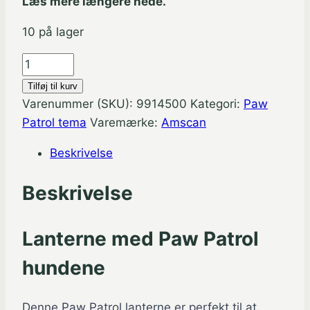
Læs mere længere nede.
10 på lager
Paw
Patrol
Tilføj til kurv
Lanterne
Varenummer (SKU):
9914500
Kategori:
Paw
25
Patrol tema
Varemærke:
Amscan
cm.
Beskrivelse
antal
Beskrivelse
Lanterne med Paw Patrol
hundene
Denne Paw Patrol lanterne er perfekt til at