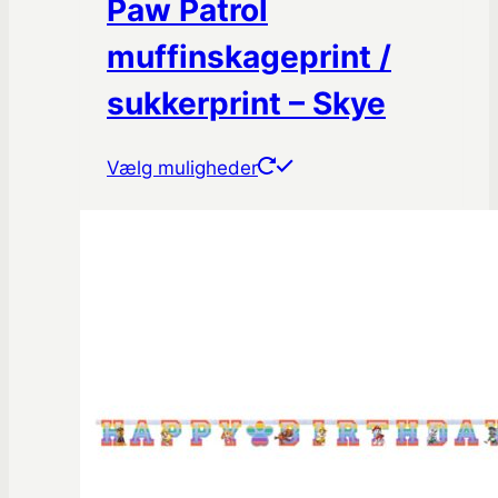
Paw Patrol
muffinskageprint /
sukkerprint – Skye
Dette
Vælg muligheder
vare
har
flere
varianter.
Mulighederne
kan
vælges
på
varesiden