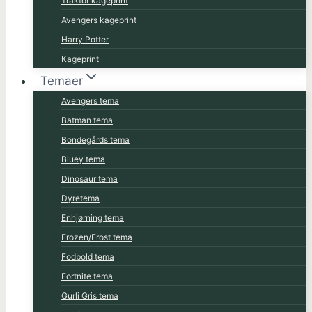
Traktor kageprint
Avengers kageprint
Harry Potter
Kageprint
Temaer
Avengers tema
Batman tema
Bondegårds tema
Bluey tema
Dinosaur tema
Dyretema
Enhjørning tema
Frozen/Frost tema
Fodbold tema
Fortnite tema
Gurli Gris tema