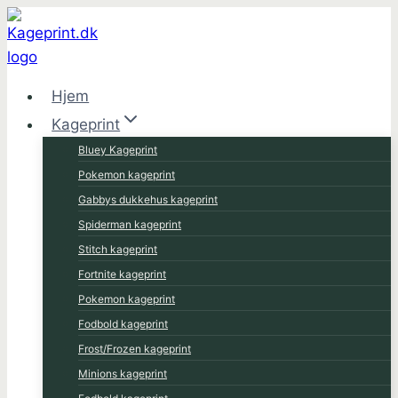
Fortsæt
til
indhold
Hjem
Kageprint
Bluey Kageprint
Pokemon kageprint
Gabbys dukkehus kageprint
Spiderman kageprint
Stitch kageprint
Fortnite kageprint
Pokemon kageprint
Fodbold kageprint
Frost/Frozen kageprint
Minions kageprint