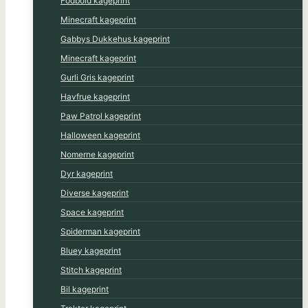
Fodbold kageprint
Minecraft kageprint
Gabbys Dukkehus kageprint
Minecraft kageprint
Gurli Gris kageprint
Havfrue kageprint
Paw Patrol kageprint
Halloween kageprint
Nomerne kageprint
Dyr kageprint
Diverse kageprint
Space kageprint
Spiderman kageprint
Bluey kageprint
Stitch kageprint
Bil kageprint