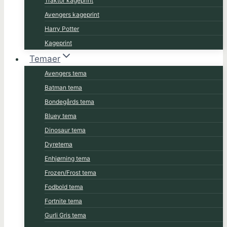
Traktor kageprint
Avengers kageprint
Harry Potter
Kageprint
Temaer
Avengers tema
Batman tema
Bondegårds tema
Bluey tema
Dinosaur tema
Dyretema
Enhjørning tema
Frozen/Frost tema
Fodbold tema
Fortnite tema
Gurli Gris tema