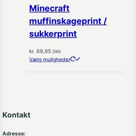
Minecraft
muffinskageprint /
sukkerprint
kr.
69,95
DKK
Dette
Vælg muligheder
vare
har
flere
varianter.
Mulighederne
kan
Kontakt
vælges
på
varesiden
Adresse: