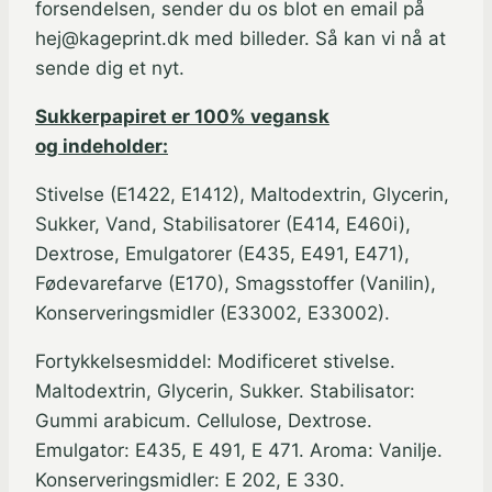
forsendelsen, sender du os blot en email på
hej@kageprint.dk med billeder. Så kan vi nå at
sende dig et nyt.
Sukkerpapiret er 100% vegansk
og indeholder:
Stivelse (E1422, E1412), Maltodextrin, Glycerin,
Sukker, Vand, Stabilisatorer (E414, E460i),
Dextrose, Emulgatorer (E435, E491, E471),
Fødevarefarve (E170), Smagsstoffer (Vanilin),
Konserveringsmidler (E33002, E33002).
Fortykkelsesmiddel: Modificeret stivelse.
Maltodextrin, Glycerin, Sukker. Stabilisator:
Gummi arabicum. Cellulose, Dextrose.
Emulgator: E435, E 491, E 471. Aroma: Vanilje.
Konserveringsmidler: E 202, E 330.