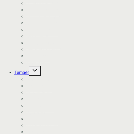
Diverse kageprint
Space kageprint
Spiderman kageprint
Bluey kageprint
Stitch kageprint
Bil kageprint
Traktor kageprint
Avengers kageprint
Harry Potter
Kageprint
Skift
Temaer
undermenu
Avengers tema
Batman tema
Bondegårds tema
Bluey tema
Dinosaur tema
Dyretema
Enhjørning tema
Frozen/Frost tema
Fodbold tema