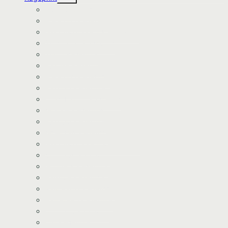
Bluey Kageprint
Pokemon kageprint
Gabbys dukkehus kageprint
Spiderman kageprint
Stitch kageprint
Fortnite kageprint
Pokemon kageprint
Fodbold kageprint
Frost/Frozen kageprint
Minions kageprint
Fodbold kageprint
Minecraft kageprint
Gabbys Dukkehus kageprint
Minecraft kageprint
Gurli Gris kageprint
Havfrue kageprint
Paw Patrol kageprint
Halloween kageprint
Nomerne kageprint
Dyr kageprint