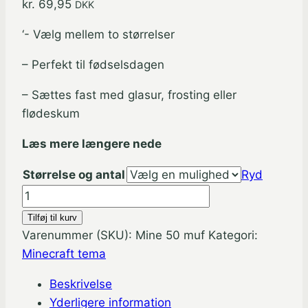
kr.
69,95
DKK
‘- Vælg mellem to størrelser
– Perfekt til fødselsdagen
– Sættes fast med glasur, frosting eller
flødeskum
Læs mere længere nede
Størrelse og antal
Ryd
Minecraft
muffinskageprint
Tilføj til kurv
/
Varenummer (SKU):
Mine 50 muf
Kategori:
sukkerprint
Minecraft tema
antal
Beskrivelse
Yderligere information