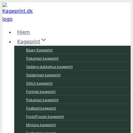
Fortsæt
til
indhold
Hjem
Kageprint
Bluey Kageprint
Pokemon kageprint
Gabbys dukkehus kageprint
Spiderman kageprint
Stitch kageprint
Fortnite kageprint
Pokemon kageprint
Fodbold kageprint
Frost/Frozen kageprint
Minions kageprint