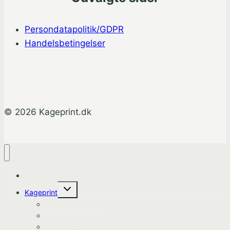
Persondatapolitik/GDPR
Handelsbetingelser
© 2026 Kageprint.dk
Hjem
Skift
Kageprint
undermenu
Bluey Kageprint
Pokemon kageprint
Gabbys dukkehus kageprint