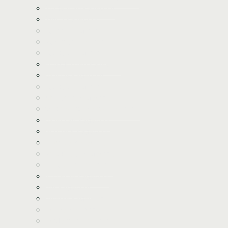
Spiderman kageprint
Stitch kageprint
Fortnite kageprint
Pokemon kageprint
Fodbold kageprint
Frost/Frozen kageprint
Minions kageprint
Fodbold kageprint
Minecraft kageprint
Gabbys Dukkehus kageprint
Minecraft kageprint
Gurli Gris kageprint
Havfrue kageprint
Paw Patrol kageprint
Halloween kageprint
Nomerne kageprint
Dyr kageprint
Diverse kageprint
Space kageprint
Spiderman kageprint