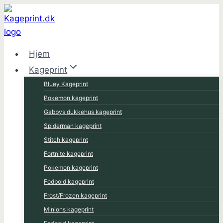
Fortsæt
til
indhold
Hjem
Kageprint
Bluey Kageprint
Pokemon kageprint
Gabbys dukkehus kageprint
Spiderman kageprint
Stitch kageprint
Fortnite kageprint
Pokemon kageprint
Fodbold kageprint
Frost/Frozen kageprint
Minions kageprint