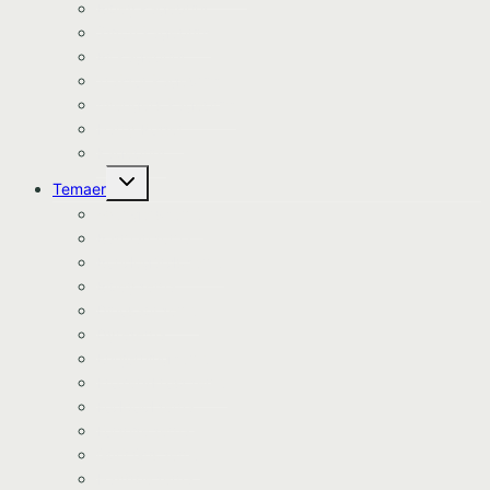
Bluey kageprint
Stitch kageprint
Bil kageprint
Traktor kageprint
Avengers kageprint
Harry Potter
Kageprint
Skift
Temaer
undermenu
Avengers tema
Batman tema
Bondegårds tema
Bluey tema
Dinosaur tema
Dyretema
Enhjørning tema
Frozen/Frost tema
Fodbold tema
Fortnite tema
Gurli Gris tema
Havfrue tema