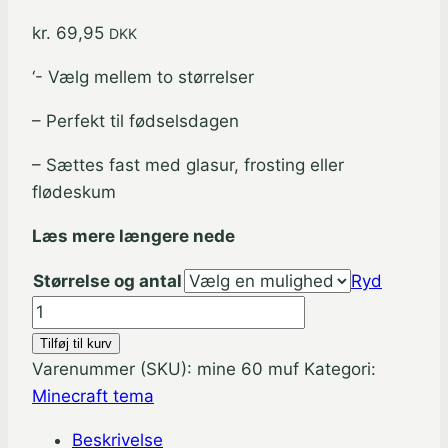
kr.
69,95
DKK
‘- Vælg mellem to størrelser
– Perfekt til fødselsdagen
– Sættes fast med glasur, frosting eller
flødeskum
Læs mere længere nede
Størrelse og antal
Ryd
Minecraft
muffinskageprint
Tilføj til kurv
/
Varenummer (SKU):
mine 60 muf
Kategori:
sukkerprint
Minecraft tema
-
Beskrivelse
Dynamit