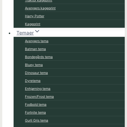
Traktor kageprint
Avengers kageprint
Harry Potter
Kageprint
Temaer
Avengers tema
Batman tema
Bondegårds tema
Bluey tema
Dinosaur tema
Dyretema
Enhjørning tema
Frozen/Frost tema
Fodbold tema
Fortnite tema
Gurli Gris tema