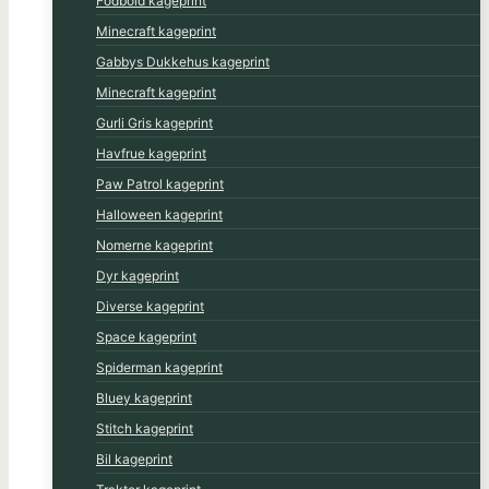
Fodbold kageprint
Minecraft kageprint
Gabbys Dukkehus kageprint
Minecraft kageprint
Gurli Gris kageprint
Havfrue kageprint
Paw Patrol kageprint
Halloween kageprint
Nomerne kageprint
Dyr kageprint
Diverse kageprint
Space kageprint
Spiderman kageprint
Bluey kageprint
Stitch kageprint
Bil kageprint