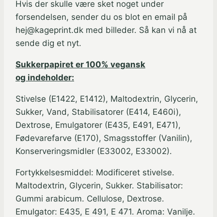
Hvis der skulle være sket noget under
forsendelsen, sender du os blot en email på
hej@kageprint.dk med billeder. Så kan vi nå at
sende dig et nyt.
Sukkerpapiret er 100% vegansk
og indeholder:
Stivelse (E1422, E1412), Maltodextrin, Glycerin,
Sukker, Vand, Stabilisatorer (E414, E460i),
Dextrose, Emulgatorer (E435, E491, E471),
Fødevarefarve (E170), Smagsstoffer (Vanilin),
Konserveringsmidler (E33002, E33002).
Fortykkelsesmiddel: Modificeret stivelse.
Maltodextrin, Glycerin, Sukker. Stabilisator:
Gummi arabicum. Cellulose, Dextrose.
Emulgator: E435, E 491, E 471. Aroma: Vanilje.