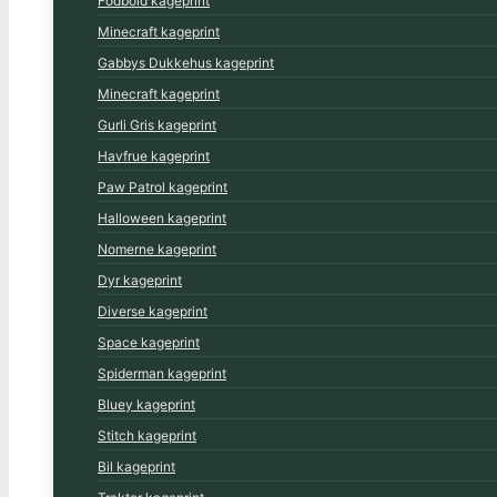
Fodbold kageprint
Minecraft kageprint
Gabbys Dukkehus kageprint
Minecraft kageprint
Gurli Gris kageprint
Havfrue kageprint
Paw Patrol kageprint
Halloween kageprint
Nomerne kageprint
Dyr kageprint
Diverse kageprint
Space kageprint
Spiderman kageprint
Bluey kageprint
Stitch kageprint
Bil kageprint