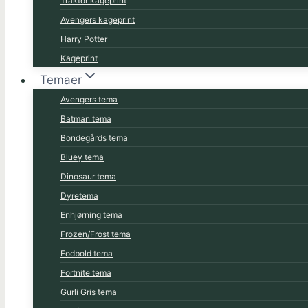
Traktor kageprint
Avengers kageprint
Harry Potter
Kageprint
Temaer
Avengers tema
Batman tema
Bondegårds tema
Bluey tema
Dinosaur tema
Dyretema
Enhjørning tema
Frozen/Frost tema
Fodbold tema
Fortnite tema
Gurli Gris tema