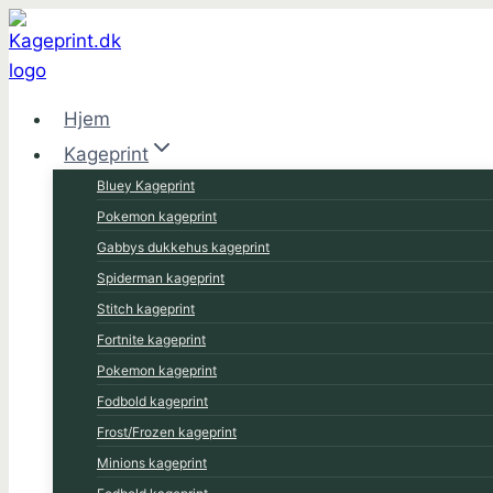
Fortsæt
til
indhold
Hjem
Kageprint
Bluey Kageprint
Pokemon kageprint
Gabbys dukkehus kageprint
Spiderman kageprint
Stitch kageprint
Fortnite kageprint
Pokemon kageprint
Fodbold kageprint
Frost/Frozen kageprint
Minions kageprint