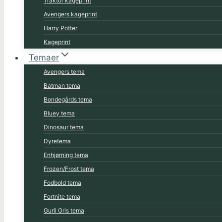
Traktor kageprint
Avengers kageprint
Harry Potter
Kageprint
Temaer
Avengers tema
Batman tema
Bondegårds tema
Bluey tema
Dinosaur tema
Dyretema
Enhjørning tema
Frozen/Frost tema
Fodbold tema
Fortnite tema
Gurli Gris tema