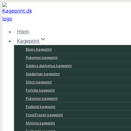
Fortsæt
til
indhold
Hjem
Kageprint
Bluey Kageprint
Pokemon kageprint
Gabbys dukkehus kageprint
Spiderman kageprint
Stitch kageprint
Fortnite kageprint
Pokemon kageprint
Fodbold kageprint
Frost/Frozen kageprint
Minions kageprint