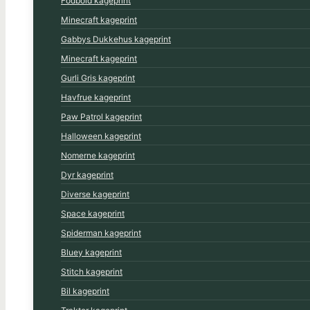
Fodbold kageprint
Minecraft kageprint
Gabbys Dukkehus kageprint
Minecraft kageprint
Gurli Gris kageprint
Havfrue kageprint
Paw Patrol kageprint
Halloween kageprint
Nomerne kageprint
Dyr kageprint
Diverse kageprint
Space kageprint
Spiderman kageprint
Bluey kageprint
Stitch kageprint
Bil kageprint