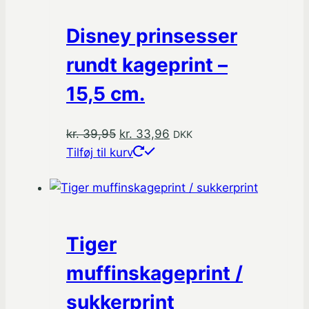
Disney prinsesser
rundt kageprint –
15,5 cm.
Den
Den
kr.
39,95
kr.
33,96
DKK
oprindelige
aktuelle
Tilføj til kurv
pris
pris
var:
er:
kr. 39,95.
kr. 33,96.
Tiger
muffinskageprint /
sukkerprint