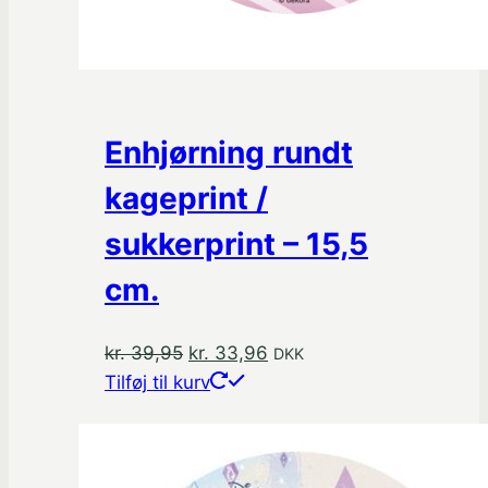
Enhjørning rundt
kageprint /
sukkerprint – 15,5
cm.
Den
Den
kr.
39,95
kr.
33,96
DKK
oprindelige
aktuelle
Tilføj til kurv
pris
pris
var:
er:
kr. 39,95.
kr. 33,96.