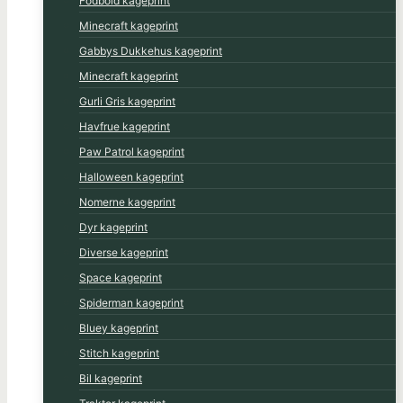
Fodbold kageprint
Minecraft kageprint
Gabbys Dukkehus kageprint
Minecraft kageprint
Gurli Gris kageprint
Havfrue kageprint
Paw Patrol kageprint
Halloween kageprint
Nomerne kageprint
Dyr kageprint
Diverse kageprint
Space kageprint
Spiderman kageprint
Bluey kageprint
Stitch kageprint
Bil kageprint