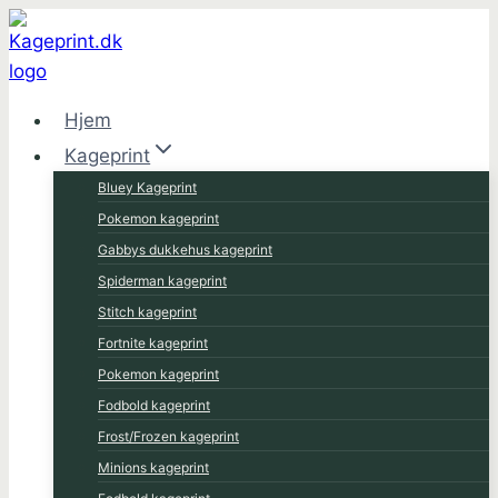
Fortsæt
til
indhold
Hjem
Kageprint
Bluey Kageprint
Pokemon kageprint
Gabbys dukkehus kageprint
Spiderman kageprint
Stitch kageprint
Fortnite kageprint
Pokemon kageprint
Fodbold kageprint
Frost/Frozen kageprint
Minions kageprint