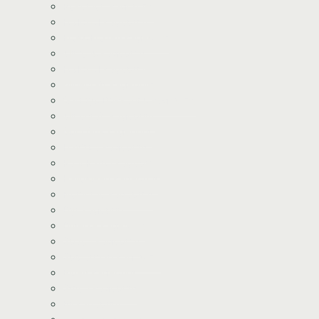
Pokemon kageprint
Fodbold kageprint
Frost/Frozen kageprint
Minions kageprint
Fodbold kageprint
Minecraft kageprint
Gabbys Dukkehus kageprint
Minecraft kageprint
Gurli Gris kageprint
Havfrue kageprint
Paw Patrol kageprint
Halloween kageprint
Nomerne kageprint
Dyr kageprint
Diverse kageprint
Space kageprint
Spiderman kageprint
Bluey kageprint
Stitch kageprint
Bil kageprint