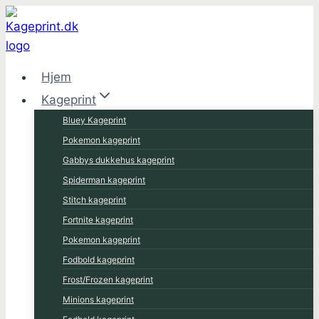
Fortsæt
til
indhold
Hjem
Kageprint
Bluey Kageprint
Pokemon kageprint
Gabbys dukkehus kageprint
Spiderman kageprint
Stitch kageprint
Fortnite kageprint
Pokemon kageprint
Fodbold kageprint
Frost/Frozen kageprint
Minions kageprint