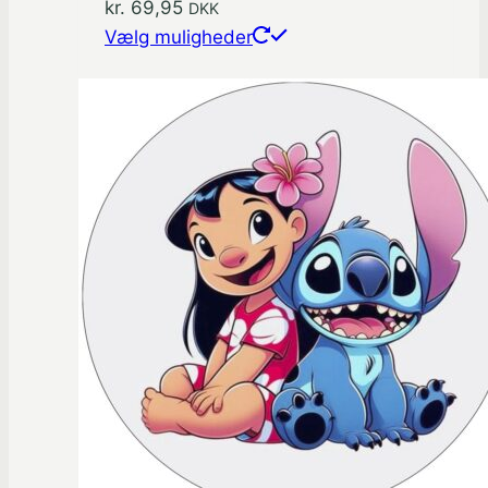
kr.
69,95
DKK
Dette
Vælg muligheder
vare
har
flere
varianter.
Mulighederne
kan
vælges
på
varesiden