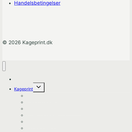
Handelsbetingelser
© 2026 Kageprint.dk
Hjem
Skift
Kageprint
undermenu
Bluey Kageprint
Pokemon kageprint
Gabbys dukkehus kageprint
Spiderman kageprint
Stitch kageprint
Fortnite kageprint