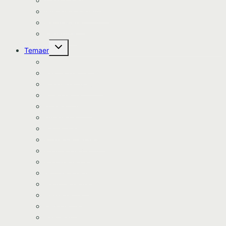
Traktor kageprint
Avengers kageprint
Harry Potter
Kageprint
Skift
Temaer
undermenu
Avengers tema
Batman tema
Bondegårds tema
Bluey tema
Dinosaur tema
Dyretema
Enhjørning tema
Frozen/Frost tema
Fodbold tema
Fortnite tema
Gurli Gris tema
Havfrue tema
Heste tema
Lego tema
Paw Patrol tema