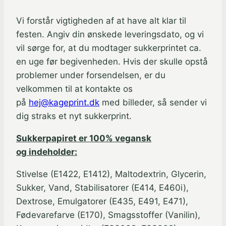
Vi forstår vigtigheden af at have alt klar til
festen. Angiv din ønskede leveringsdato, og vi
vil sørge for, at du modtager sukkerprintet ca.
en uge før begivenheden. Hvis der skulle opstå
problemer under forsendelsen, er du
velkommen til at kontakte os
på
hej@kageprint.dk
med billeder, så sender vi
dig straks et nyt sukkerprint.
Sukkerpapiret er 100% vegansk
og indeholder:
Stivelse (E1422, E1412), Maltodextrin, Glycerin,
Sukker, Vand, Stabilisatorer (E414, E460i),
Dextrose, Emulgatorer (E435, E491, E471),
Fødevarefarve (E170), Smagsstoffer (Vanilin),