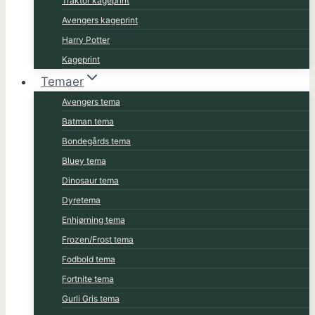
Traktor kageprint
Avengers kageprint
Harry Potter
Kageprint
Temaer
Avengers tema
Batman tema
Bondegårds tema
Bluey tema
Dinosaur tema
Dyretema
Enhjørning tema
Frozen/Frost tema
Fodbold tema
Fortnite tema
Gurli Gris tema