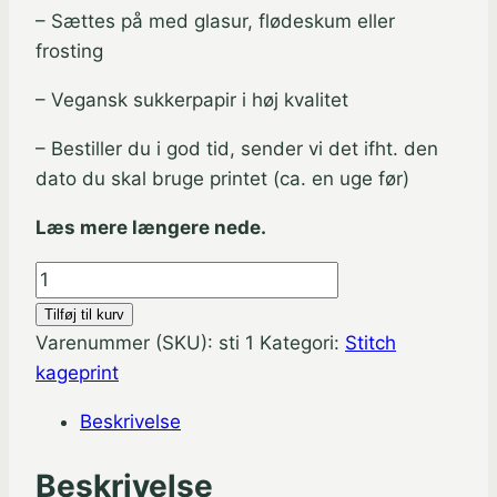
– Sættes på med glasur, flødeskum eller
frosting
– Vegansk sukkerpapir i høj kvalitet
– Bestiller du i god tid, sender vi det ifht. den
dato du skal bruge printet (ca. en uge før)
Læs mere længere nede.
Stitch
rundt
Tilføj til kurv
sukkerprint
Varenummer (SKU):
sti 1
Kategori:
Stitch
19
kageprint
cm
Beskrivelse
-
Surf
Beskrivelse
antal