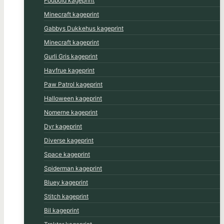
Fodbold kageprint
Minecraft kageprint
Gabbys Dukkehus kageprint
Minecraft kageprint
Gurli Gris kageprint
Havfrue kageprint
Paw Patrol kageprint
Halloween kageprint
Nomerne kageprint
Dyr kageprint
Diverse kageprint
Space kageprint
Spiderman kageprint
Bluey kageprint
Stitch kageprint
Bil kageprint