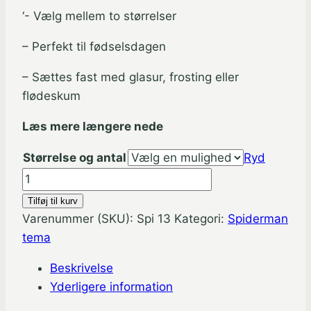
‘- Vælg mellem to størrelser
– Perfekt til fødselsdagen
– Sættes fast med glasur, frosting eller
flødeskum
Læs mere længere nede
Størrelse og antal
Ryd
Spiderman
muffinskageprint
Tilføj til kurv
/
Varenummer (SKU):
Spi 13
Kategori:
Spiderman
sukkerprint
tema
antal
Beskrivelse
Yderligere information