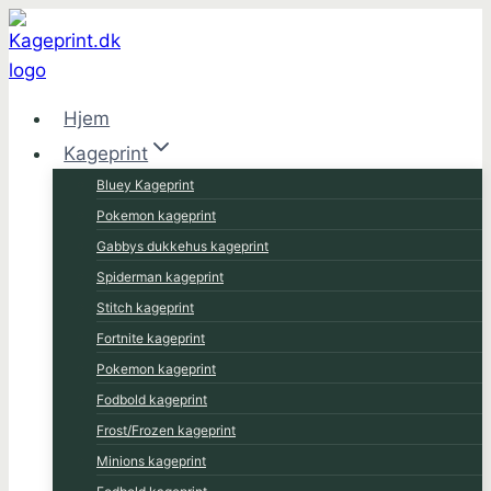
Fortsæt
til
indhold
Hjem
Kageprint
Bluey Kageprint
Pokemon kageprint
Gabbys dukkehus kageprint
Spiderman kageprint
Stitch kageprint
Fortnite kageprint
Pokemon kageprint
Fodbold kageprint
Frost/Frozen kageprint
Minions kageprint