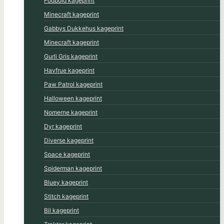
Fodbold kageprint
Minecraft kageprint
Gabbys Dukkehus kageprint
Minecraft kageprint
Gurli Gris kageprint
Havfrue kageprint
Paw Patrol kageprint
Halloween kageprint
Nomerne kageprint
Dyr kageprint
Diverse kageprint
Space kageprint
Spiderman kageprint
Bluey kageprint
Stitch kageprint
Bil kageprint