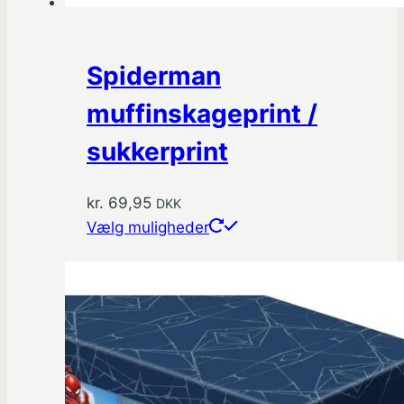
Spiderman
muffinskageprint /
sukkerprint
kr.
69,95
DKK
Dette
Vælg muligheder
vare
har
flere
varianter.
Mulighederne
kan
vælges