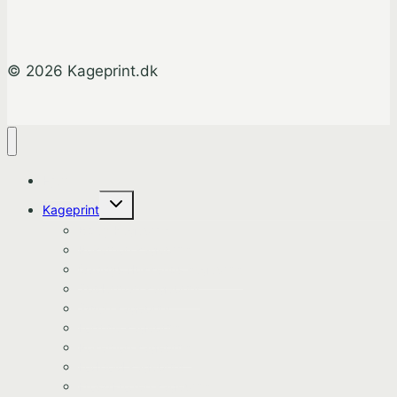
© 2026 Kageprint.dk
Hjem
Skift
Kageprint
undermenu
Bluey Kageprint
Pokemon kageprint
Gabbys dukkehus kageprint
Spiderman kageprint
Stitch kageprint
Fortnite kageprint
Pokemon kageprint
Fodbold kageprint
Frost/Frozen kageprint