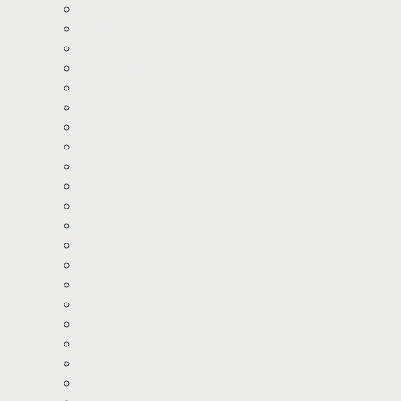
Minions kageprint
Fodbold kageprint
Minecraft kageprint
Gabbys Dukkehus kageprint
Minecraft kageprint
Gurli Gris kageprint
Havfrue kageprint
Paw Patrol kageprint
Halloween kageprint
Nomerne kageprint
Dyr kageprint
Diverse kageprint
Space kageprint
Spiderman kageprint
Bluey kageprint
Stitch kageprint
Bil kageprint
Traktor kageprint
Avengers kageprint
Harry Potter