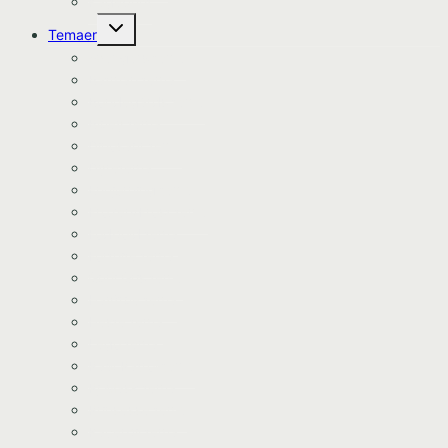
Kageprint
Skift
Temaer
undermenu
Avengers tema
Batman tema
Bondegårds tema
Bluey tema
Dinosaur tema
Dyretema
Enhjørning tema
Frozen/Frost tema
Fodbold tema
Fortnite tema
Gurli Gris tema
Havfrue tema
Heste tema
Lego tema
Paw Patrol tema
Pj Mask tema
Prinsesse tema
Racerbil tema