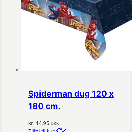
på
varesiden
Spiderman dug 120 x
180 cm.
kr.
44,95
DKK
Tilføj til kurv