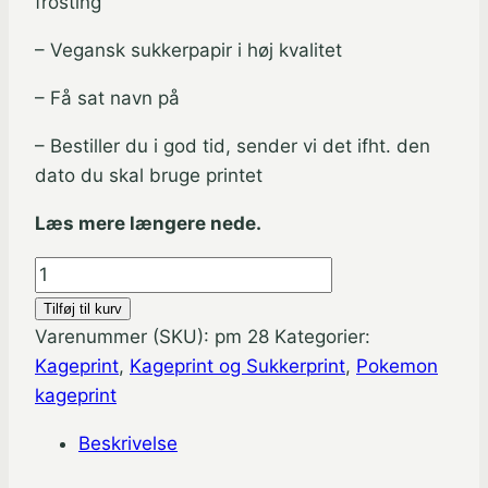
frosting
– Vegansk sukkerpapir i høj kvalitet
– Få sat navn på
– Bestiller du i god tid, sender vi det ifht. den
dato du skal bruge printet
Læs mere længere nede.
Pokemon
sukkeprint
Tilføj til kurv
med
Varenummer (SKU):
pm 28
Kategorier:
Pikachu
Kageprint
,
Kageprint og Sukkerprint
,
Pokemon
-
kageprint
A4
Beskrivelse
antal