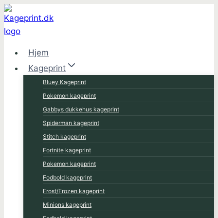
Fortsæt
til
indhold
Hjem
Kageprint
Bluey Kageprint
Pokemon kageprint
Gabbys dukkehus kageprint
Spiderman kageprint
Stitch kageprint
Fortnite kageprint
Pokemon kageprint
Fodbold kageprint
Frost/Frozen kageprint
Minions kageprint