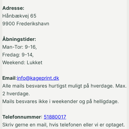
varesiden
Adresse:
Hånbækvej 65
9900 Frederikshavn
Åbningstider:
Man-Tor: 9-16,
Fredag: 9-14,
Weekend: Lukket
Email
:
info@kageprint.dk
Alle mails besvares hurtigst muligt på hverdage. Max.
2 hverdage.
Mails besvares ikke i weekender og på helligdage.
Telefonnummer
:
51880017
Skriv gerne en mail, hvis telefonen eller vi er optaget.