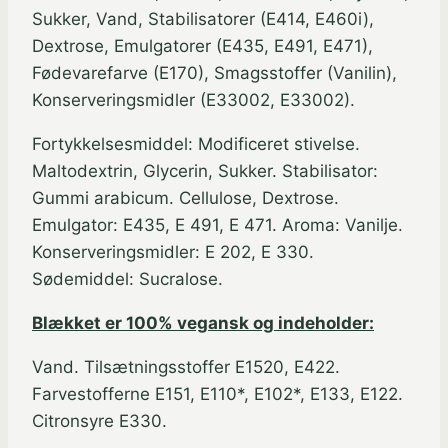
Sukker, Vand, Stabilisatorer (E414, E460i),
Dextrose, Emulgatorer (E435, E491, E471),
Fødevarefarve (E170), Smagsstoffer (Vanilin),
Konserveringsmidler (E33002, E33002).
Fortykkelsesmiddel: Modificeret stivelse.
Maltodextrin, Glycerin, Sukker. Stabilisator:
Gummi arabicum. Cellulose, Dextrose.
Emulgator: E435, E 491, E 471. Aroma: Vanilje.
Konserveringsmidler: E 202, E 330.
Sødemiddel: Sucralose.
Blækket er 100% vegansk og indeholder:
Vand. Tilsætningsstoffer E1520, E422.
Farvestofferne E151, E110*, E102*, E133, E122.
Citronsyre E330.