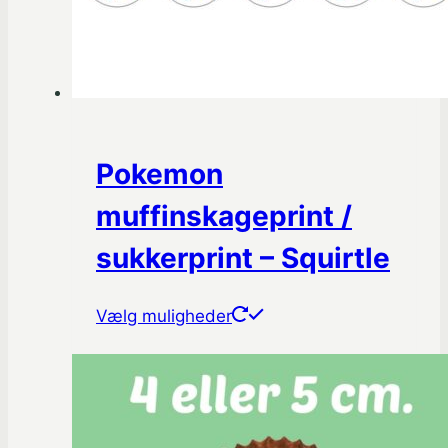
Pokemon
muffinskageprint /
sukkerprint – Squirtle
Dette
Vælg muligheder
vare
har
flere
varianter.