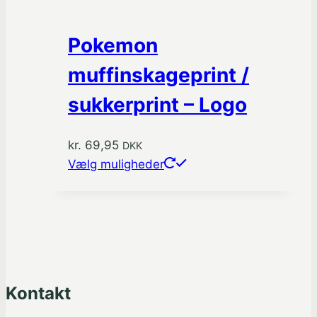
Pokemon
muffinskageprint /
sukkerprint – Logo
kr.
69,95
DKK
Dette
Vælg muligheder
vare
har
flere
varianter.
Mulighederne
kan
Kontakt
vælges
på