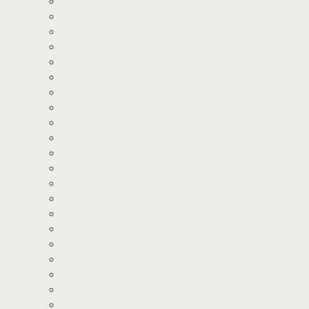
Bluey Kageprint
Pokemon kageprint
Gabbys dukkehus kageprint
Spiderman kageprint
Stitch kageprint
Fortnite kageprint
Pokemon kageprint
Fodbold kageprint
Frost/Frozen kageprint
Minions kageprint
Fodbold kageprint
Minecraft kageprint
Gabbys Dukkehus kageprint
Minecraft kageprint
Gurli Gris kageprint
Havfrue kageprint
Paw Patrol kageprint
Halloween kageprint
Nomerne kageprint
Dyr kageprint
Diverse kageprint