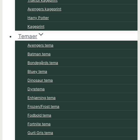
Traktor kageprint
Avengers kageprint
Harry Potter
Kageprint
Temaer
Avengers tema
Batman tema
Bondegårds tema
Bluey tema
Dinosaur tema
Dyretema
Enhjørning tema
Frozen/Frost tema
Fodbold tema
Fortnite tema
Gurli Gris tema