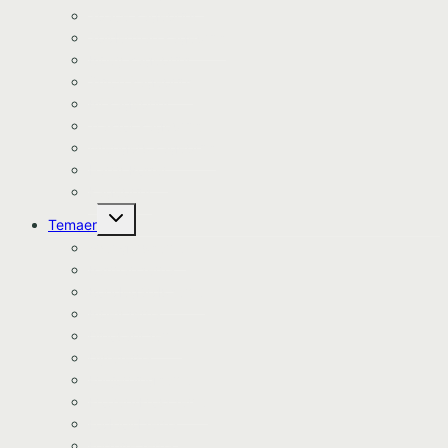
Space kageprint
Spiderman kageprint
Bluey kageprint
Stitch kageprint
Bil kageprint
Traktor kageprint
Avengers kageprint
Harry Potter
Kageprint
Skift
Temaer
undermenu
Avengers tema
Batman tema
Bondegårds tema
Bluey tema
Dinosaur tema
Dyretema
Enhjørning tema
Frozen/Frost tema
Fodbold tema
Fortnite tema