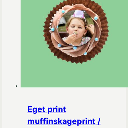
Mulighederne
kan
vælges
på
varesiden
Eget print
muffinskageprint /