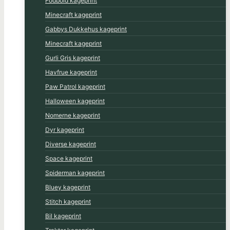
Fodbold kageprint
Minecraft kageprint
Gabbys Dukkehus kageprint
Minecraft kageprint
Gurli Gris kageprint
Havfrue kageprint
Paw Patrol kageprint
Halloween kageprint
Nomerne kageprint
Dyr kageprint
Diverse kageprint
Space kageprint
Spiderman kageprint
Bluey kageprint
Stitch kageprint
Bil kageprint