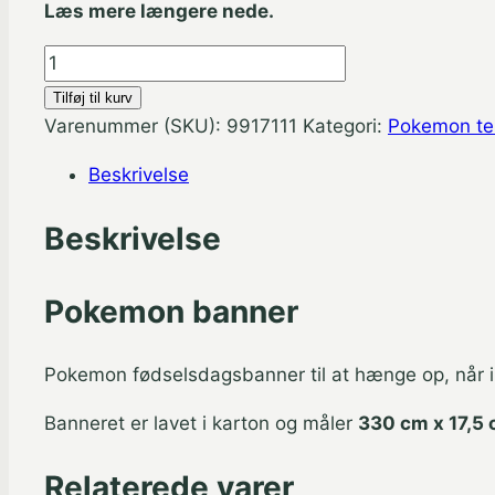
Læs mere længere nede.
Pokemon
fødselsdagsbanner
Tilføj til kurv
330
Varenummer (SKU):
9917111
Kategori:
Pokemon t
cm
Beskrivelse
x
17,5
Beskrivelse
cm.
antal
Pokemon banner
Pokemon fødselsdagsbanner til at hænge op, når i
Banneret er lavet i karton og måler
330 cm x 17,5
Relaterede varer