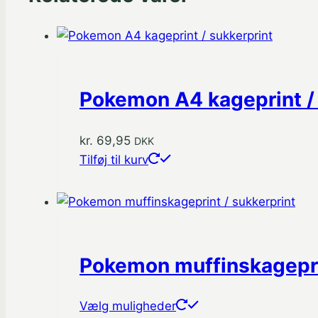
Pokemon A4 kageprint / 
kr.
69,95
DKK
Tilføj til kurv
Pokemon muffinskageprin
Dette
Vælg muligheder