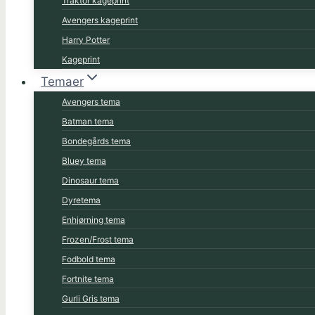
Traktor kageprint
Avengers kageprint
Harry Potter
Kageprint
Temaer
Avengers tema
Batman tema
Bondegårds tema
Bluey tema
Dinosaur tema
Dyretema
Enhjørning tema
Frozen/Frost tema
Fodbold tema
Fortnite tema
Gurli Gris tema