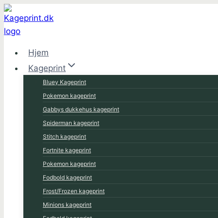
Fortsæt
til
indhold
Hjem
Kageprint
Bluey Kageprint
Pokemon kageprint
Gabbys dukkehus kageprint
Spiderman kageprint
Stitch kageprint
Fortnite kageprint
Pokemon kageprint
Fodbold kageprint
Frost/Frozen kageprint
Minions kageprint