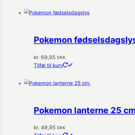
vare
har
flere
varianter.
Mulighederne
Pokemon fødselsdagsly
kan
vælges
kr.
69,95
DKK
på
Tilføj til kurv
varesiden
Pokemon lanterne 25 cm
kr.
49,95
DKK