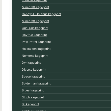
Fodbold kageprint
Minecraft kageprint
Gabbys Dukkehus kageprint
Minecraft kageprint
Gurli Gris kageprint
Havfrue kageprint
Paw Patrol kageprint
Halloween kageprint
Nomerne kageprint
Dyr kageprint
Diverse kageprint
Space kageprint
Spiderman kageprint
Bluey kageprint
Stitch kageprint
Bil kageprint