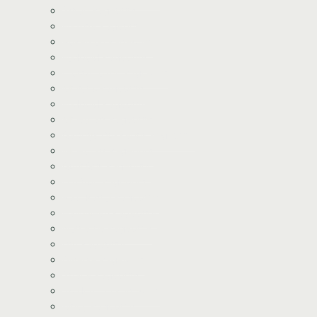
Stitch kageprint
Fortnite kageprint
Pokemon kageprint
Fodbold kageprint
Frost/Frozen kageprint
Minions kageprint
Fodbold kageprint
Minecraft kageprint
Gabbys Dukkehus kageprint
Minecraft kageprint
Gurli Gris kageprint
Havfrue kageprint
Paw Patrol kageprint
Halloween kageprint
Nomerne kageprint
Dyr kageprint
Diverse kageprint
Space kageprint
Spiderman kageprint
Bluey kageprint