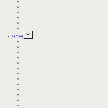
Stitch kageprint
Bil kageprint
Traktor kageprint
Avengers kageprint
Harry Potter
Kageprint
Skift
Temaer
undermenu
Avengers tema
Batman tema
Bondegårds tema
Bluey tema
Dinosaur tema
Dyretema
Enhjørning tema
Frozen/Frost tema
Fodbold tema
Fortnite tema
Gurli Gris tema
Havfrue tema
Heste tema