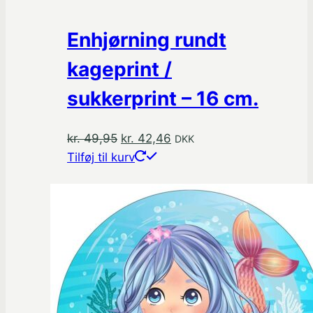
Enhjørning rundt
kageprint /
sukkerprint – 16 cm.
Den
Den
kr.
49,95
kr.
42,46
DKK
oprindelige
aktuelle
Tilføj til kurv
pris
pris
var:
er:
kr. 49,95.
kr. 42,46.