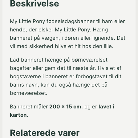
Beskrivelse
cm.
antal
My Little Pony fødselsdagsbanner til ham eller
hende, der elsker My Little Pony. Hæng
banneret på vægen, i døren eller lignende. Det
vil med sikkerhed blive et hit hos den lille.
Lad banneret hænge på børneværelset
bagefter eller gem det til næste år. Hvis et af
bogstaverne i banneret er forbogstavet til dit
barns navn, kan du også hænge det på
børneværelset.
Banneret måler
200 x 15 cm.
og er
lavet i
karton.
Relaterede varer