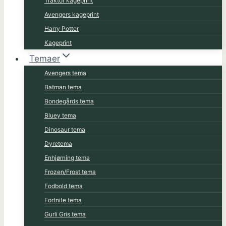
Traktor kageprint
Avengers kageprint
Harry Potter
Kageprint
Temaer
Avengers tema
Batman tema
Bondegårds tema
Bluey tema
Dinosaur tema
Dyretema
Enhjørning tema
Frozen/Frost tema
Fodbold tema
Fortnite tema
Gurli Gris tema