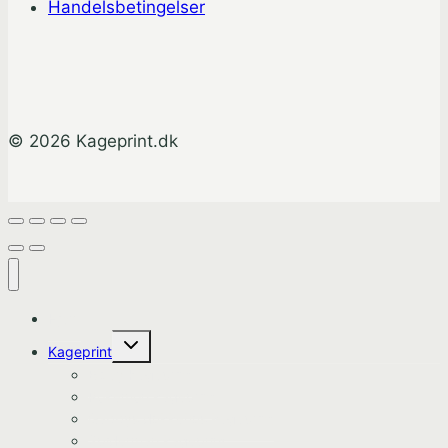
Handelsbetingelser
© 2026 Kageprint.dk
Hjem
Skift
Kageprint
undermenu
Bluey Kageprint
Pokemon kageprint
Gabbys dukkehus kageprint
Spiderman kageprint