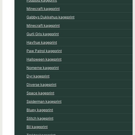
Fodbold kageprint
Minecraft kageprint
Gabbys Dukkehus kageprint
Minecraft kageprint
Gurli Gris kageprint
Havfrue kageprint
Paw Patrol kageprint
Halloween kageprint
Nomerne kageprint
Dyr kageprint
Diverse kageprint
Space kageprint
Spiderman kageprint
Bluey kageprint
Stitch kageprint
Bil kageprint