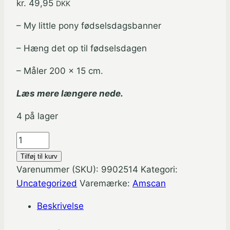
kr.
49,95
DKK
– My little pony fødselsdagsbanner
– Hæng det op til fødselsdagen
– Måler 200 x 15 cm.
Læs mere længere nede.
4 på lager
My
Little
Tilføj til kurv
Pony
Varenummer (SKU):
9902514
Kategori:
fødselsdagsbanner
Uncategorized
Varemærke:
Amscan
200
Beskrivelse
x
15