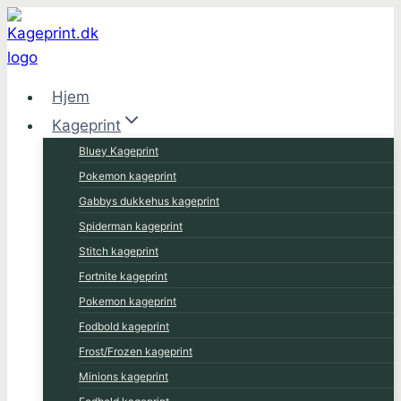
Fortsæt
til
indhold
Hjem
Kageprint
Bluey Kageprint
Pokemon kageprint
Gabbys dukkehus kageprint
Spiderman kageprint
Stitch kageprint
Fortnite kageprint
Pokemon kageprint
Fodbold kageprint
Frost/Frozen kageprint
Minions kageprint