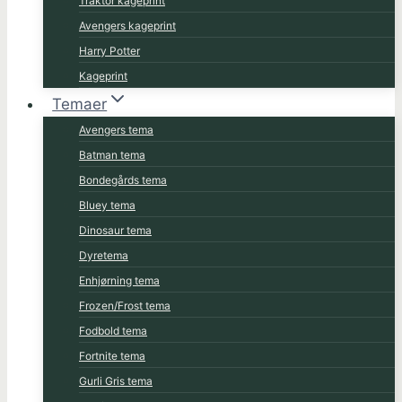
Traktor kageprint
Avengers kageprint
Harry Potter
Kageprint
Temaer
Avengers tema
Batman tema
Bondegårds tema
Bluey tema
Dinosaur tema
Dyretema
Enhjørning tema
Frozen/Frost tema
Fodbold tema
Fortnite tema
Gurli Gris tema