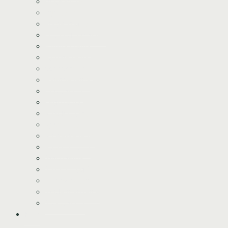
Dinosaur tema
Dyretema
Enhjørning tema
Frozen/Frost tema
Fodbold tema
Fortnite tema
Gurli Gris tema
Havfrue tema
Heste tema
Lego tema
Paw Patrol tema
Pj Mask tema
Prinsesse tema
Racerbil tema
Stitch tema
Shimmer og Shine tema
Star Wars tema
Spiderman tema
Space tema
Kurv