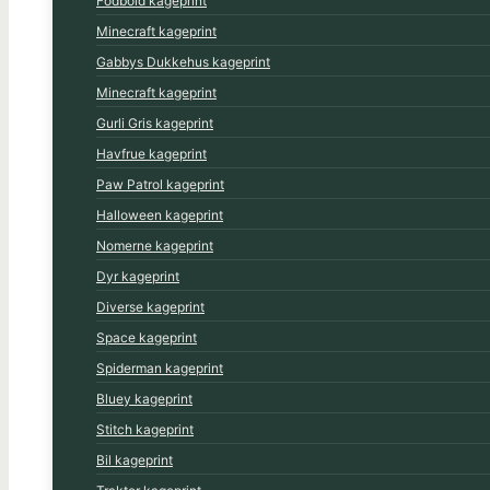
Fodbold kageprint
Minecraft kageprint
Gabbys Dukkehus kageprint
Minecraft kageprint
Gurli Gris kageprint
Havfrue kageprint
Paw Patrol kageprint
Halloween kageprint
Nomerne kageprint
Dyr kageprint
Diverse kageprint
Space kageprint
Spiderman kageprint
Bluey kageprint
Stitch kageprint
Bil kageprint