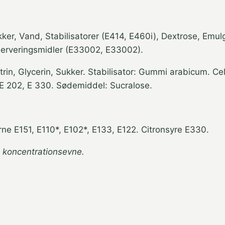
kker, Vand, Stabilisatorer (E414, E460i), Dextrose, Emul
nserveringsmidler (E33002, E33002).
trin, Glycerin, Sukker. Stabilisator: Gummi arabicum. Ce
: E 202, E 330. Sødemiddel: Sucralose.
ne E151, E110*, E102*, E133, E122. Citronsyre E330.
g koncentrationsevne.