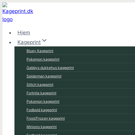
Fortsæt
til
indhold
Hjem
Kageprint
Bluey Kageprint
Pokemon kageprint
Gabbys dukkehus kageprint
Spiderman kageprint
Stitch kageprint
Fortnite kageprint
Pokemon kageprint
Fodbold kageprint
Frost/Frozen kageprint
Minions kageprint