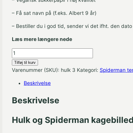
– Vegansk sukkerpapir i høj kvalitet
– Få sat navn på (f.eks. Albert 9 år)
– Bestiller du i god tid, sender vi det ifht. den dat
Læs mere længere nede
Hulk
og
Tilføj til kurv
Spiderman
Varenummer (SKU):
hulk 3
Kategori:
Spiderman t
A4
Beskrivelse
sukkerprint
antal
Beskrivelse
Hulk og Spiderman kagebillede