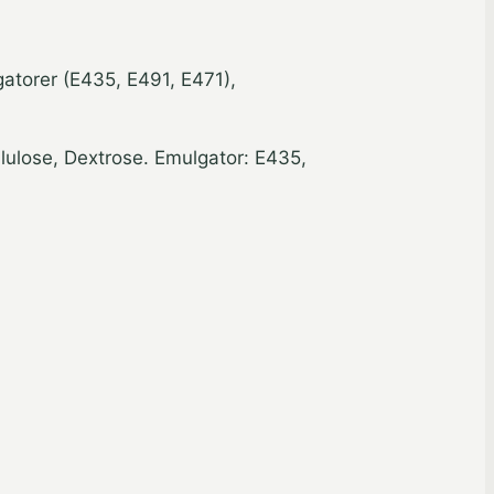
gatorer (E435, E491, E471),
llulose, Dextrose. Emulgator: E435,