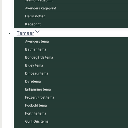
Traktor kageprint
Avengers kageprint
Harry Potter
Kageprint
Temaer
Avengers tema
Batman tema
Bondegårds tema
Bluey tema
Dinosaur tema
Dyretema
Enhjørning tema
Frozen/Frost tema
Fodbold tema
Fortnite tema
Gurli Gris tema