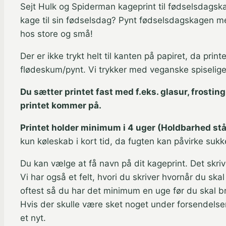
Sejt Hulk og Spiderman kageprint til fødselsdagsk
kage til sin fødselsdag? Pynt fødselsdagskagen med
hos store og små!
Der er ikke trykt helt til kanten på papiret, da pri
flødeskum/pynt. Vi trykker med veganske spiselige f
Du sætter printet fast med f.eks. glasur, frosting
printet kommer på.
Printet holder minimum i 4 uger (Holdbarhed står
kun køleskab i kort tid, da fugten kan påvirke sukke
Du kan vælge at få navn på dit kageprint. Det skriv
Vi har også et felt, hvori du skriver hvornår du ska
oftest så du har det minimum en uge før du skal b
Hvis der skulle være sket noget under forsendelse
et nyt.