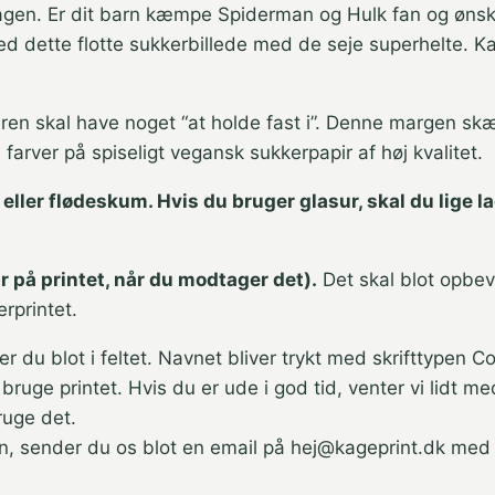
agen. Er dit barn kæmpe Spiderman og Hulk fan og ønske
 dette flotte sukkerbillede med de seje superhelte. Kag
nteren skal have noget “at holde fast i”. Denne margen skær
arver på spiseligt vegansk sukkerpapir af høj kvalitet.
 eller flødeskum. Hvis du bruger glasur, skal du lige l
 på printet, når du modtager det).
Det skal blot opbev
rprintet.
er du blot i feltet. Navnet bliver trykt med skrifttypen 
l bruge printet. Hvis du er ude i god tid, venter vi lidt 
ruge det.
n, sender du os blot en email på hej@kageprint.dk med b