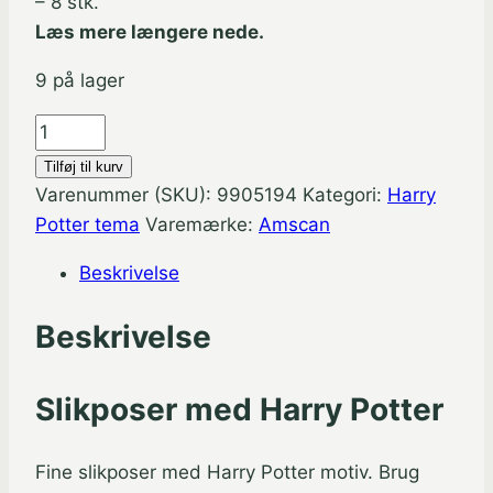
– 8 stk.
Læs mere længere nede.
9 på lager
Harry
Potter
Tilføj til kurv
slikposer
Varenummer (SKU):
9905194
Kategori:
Harry
-
Potter tema
Varemærke:
Amscan
8
Beskrivelse
stk.
antal
Beskrivelse
Slikposer med Harry Potter
Fine slikposer med Harry Potter motiv. Brug