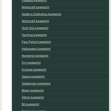
Fodbold kageprint
Minecraft kageprint
Gabbys Dukkehus kageprint
Minecraft kageprint
Gurli Gris kageprint
Havfrue kageprint
Paw Patrol kageprint
Halloween kageprint
Nomerne kageprint
Dyr kageprint
Diverse kageprint
Space kageprint
Spiderman kageprint
Bluey kageprint
Stitch kageprint
Bil kageprint