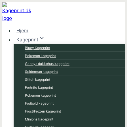
Fortsæt
til
indhold
Hjem
Kageprint
Bluey Kageprint
Pokemon kageprint
Gabbys dukkehus kageprint
Spiderman kageprint
Stitch kageprint
Fortnite kageprint
Pokemon kageprint
Fodbold kageprint
Frost/Frozen kageprint
Minions kageprint