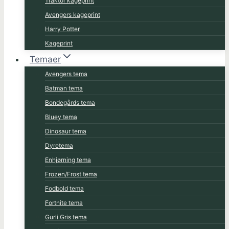
Traktor kageprint
Avengers kageprint
Harry Potter
Kageprint
Temaer
Avengers tema
Batman tema
Bondegårds tema
Bluey tema
Dinosaur tema
Dyretema
Enhjørning tema
Frozen/Frost tema
Fodbold tema
Fortnite tema
Gurli Gris tema