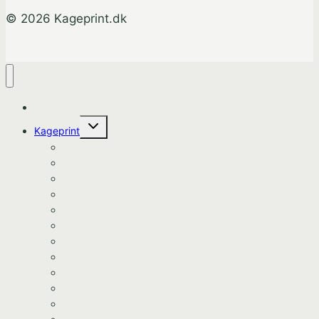
© 2026 Kageprint.dk
Hjem
Skift
Kageprint
undermenu
Bluey Kageprint
Pokemon kageprint
Gabbys dukkehus kageprint
Spiderman kageprint
Stitch kageprint
Fortnite kageprint
Pokemon kageprint
Fodbold kageprint
Frost/Frozen kageprint
Minions kageprint
Fodbold kageprint