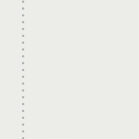
Avengers tema
Batman tema
Bondegårds tema
Bluey tema
Dinosaur tema
Dyretema
Enhjørning tema
Frozen/Frost tema
Fodbold tema
Fortnite tema
Gurli Gris tema
Havfrue tema
Heste tema
Lego tema
Paw Patrol tema
Pj Mask tema
Prinsesse tema
Racerbil tema
Stitch tema
Shimmer og Shine tema
Star Wars tema