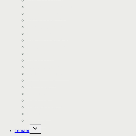
Minecraft kageprint
Gabbys Dukkehus kageprint
Minecraft kageprint
Gurli Gris kageprint
Havfrue kageprint
Paw Patrol kageprint
Halloween kageprint
Nomerne kageprint
Dyr kageprint
Diverse kageprint
Space kageprint
Spiderman kageprint
Bluey kageprint
Stitch kageprint
Bil kageprint
Traktor kageprint
Avengers kageprint
Harry Potter
Kageprint
Skift
Temaer
undermenu