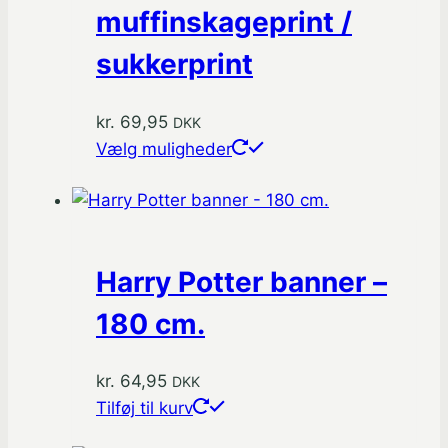
muffinskageprint /
sukkerprint
kr.
69,95
DKK
Dette
Vælg muligheder
vare
har
flere
varianter.
Harry Potter banner –
Mulighederne
kan
180 cm.
vælges
på
kr.
64,95
DKK
varesiden
Tilføj til kurv