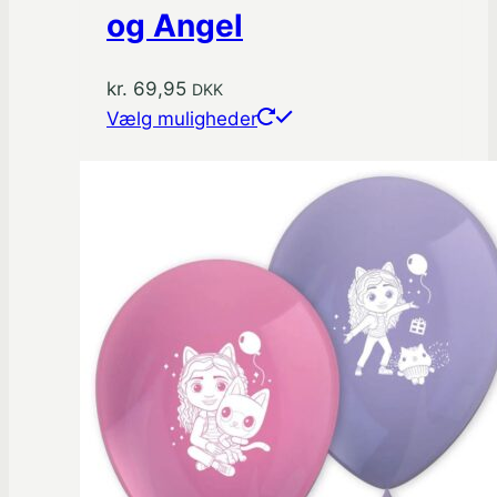
og Angel
kr.
69,95
DKK
Dette
Vælg muligheder
vare
har
flere
varianter.
Mulighederne
kan
vælges
på
varesiden