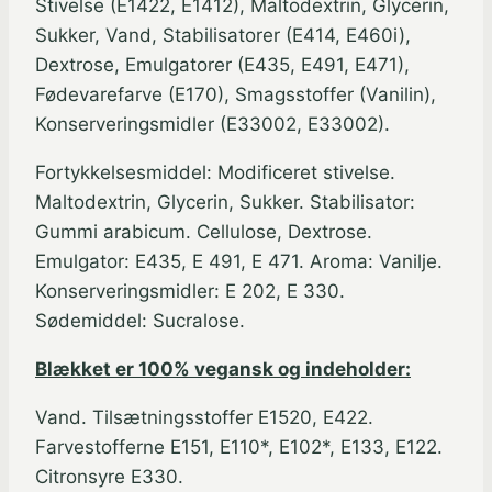
Stivelse (E1422, E1412), Maltodextrin, Glycerin,
Sukker, Vand, Stabilisatorer (E414, E460i),
Dextrose, Emulgatorer (E435, E491, E471),
Fødevarefarve (E170), Smagsstoffer (Vanilin),
Konserveringsmidler (E33002, E33002).
Fortykkelsesmiddel: Modificeret stivelse.
Maltodextrin, Glycerin, Sukker. Stabilisator:
Gummi arabicum. Cellulose, Dextrose.
Emulgator: E435, E 491, E 471. Aroma: Vanilje.
Konserveringsmidler: E 202, E 330.
Sødemiddel: Sucralose.
Blækket er 100% vegansk og indeholder:
Vand. Tilsætningsstoffer E1520, E422.
Farvestofferne E151, E110*, E102*, E133, E122.
Citronsyre E330.