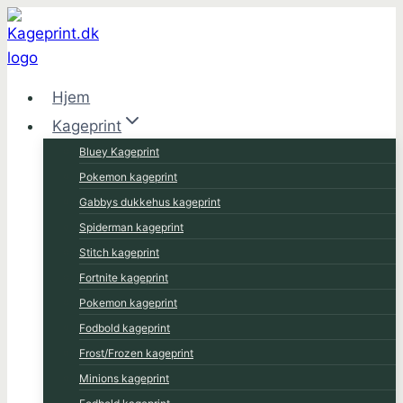
Fortsæt
til
indhold
Hjem
Kageprint
Bluey Kageprint
Pokemon kageprint
Gabbys dukkehus kageprint
Spiderman kageprint
Stitch kageprint
Fortnite kageprint
Pokemon kageprint
Fodbold kageprint
Frost/Frozen kageprint
Minions kageprint