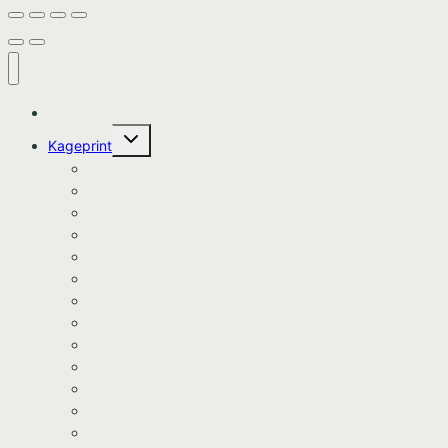
Hjem
Skift
Kageprint
undermenu
Bluey Kageprint
Pokemon kageprint
Gabbys dukkehus kageprint
Spiderman kageprint
Stitch kageprint
Fortnite kageprint
Pokemon kageprint
Fodbold kageprint
Frost/Frozen kageprint
Minions kageprint
Fodbold kageprint
Minecraft kageprint
Gabbys Dukkehus kageprint