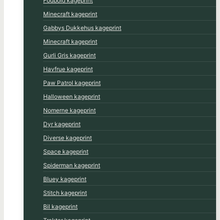
Fodbold kageprint
Minecraft kageprint
Gabbys Dukkehus kageprint
Minecraft kageprint
Gurli Gris kageprint
Havfrue kageprint
Paw Patrol kageprint
Halloween kageprint
Nomerne kageprint
Dyr kageprint
Diverse kageprint
Space kageprint
Spiderman kageprint
Bluey kageprint
Stitch kageprint
Bil kageprint