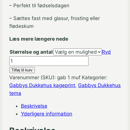
– Perfekt til fødselsdagen
– Sættes fast med glasur, frosting eller
flødeskum
Læs mere længere nede
Størrelse og antal
Ryd
Gabbys
Dukkehus
Tilføj til kurv
muffins
Varenummer (SKU):
gab 1 muf
Kategorier:
sukkerprint
Gabbys Dukkehus kageprint
,
Gabbys Dukkehus
antal
tema
Beskrivelse
Yderligere information