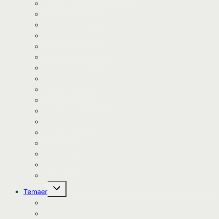
Minecraft kageprint
Gurli Gris kageprint
Havfrue kageprint
Paw Patrol kageprint
Halloween kageprint
Nomerne kageprint
Dyr kageprint
Diverse kageprint
Space kageprint
Spiderman kageprint
Bluey kageprint
Stitch kageprint
Bil kageprint
Traktor kageprint
Avengers kageprint
Harry Potter
Kageprint
Skift
Temaer
undermenu
Avengers tema
Batman tema