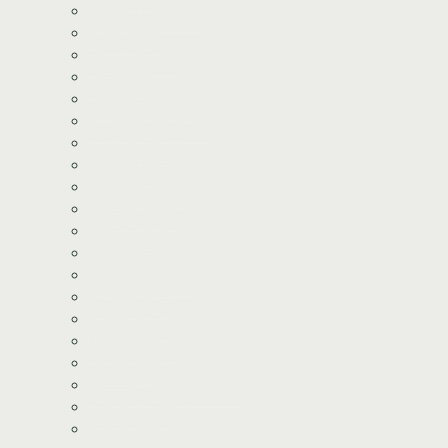
Bondegårds tema
Bluey tema
Dinosaur tema
Dyretema
Enhjørning tema
Frozen/Frost tema
Fodbold tema
Fortnite tema
Gurli Gris tema
Havfrue tema
Heste tema
Lego tema
Paw Patrol tema
Pj Mask tema
Prinsesse tema
Racerbil tema
Stitch tema
Shimmer og Shine tema
Star Wars tema
Spiderman tema