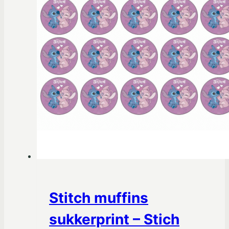
Stitch muffins
sukkerprint – Stich