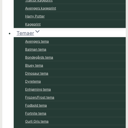
Traktor kageprint
Avengers kageprint
Harry Potter
Kageprint
Temaer
Avengers tema
Batman tema
Bondegårds tema
Bluey tema
Dinosaur tema
Dyretema
Enhjørning tema
Frozen/Frost tema
Fodbold tema
Fortnite tema
Gurli Gris tema