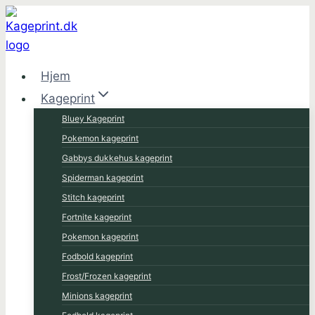
Fortsæt
til
indhold
Hjem
Kageprint
Bluey Kageprint
Pokemon kageprint
Gabbys dukkehus kageprint
Spiderman kageprint
Stitch kageprint
Fortnite kageprint
Pokemon kageprint
Fodbold kageprint
Frost/Frozen kageprint
Minions kageprint