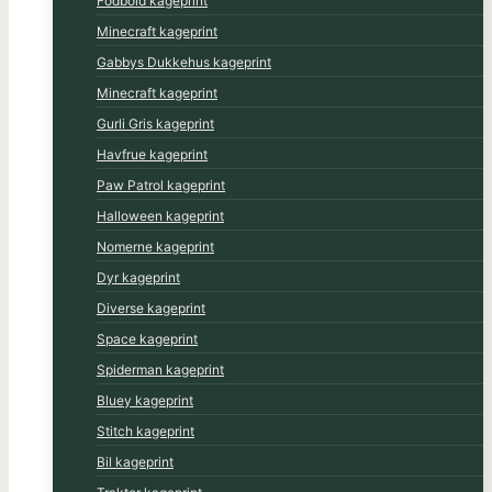
Fodbold kageprint
Minecraft kageprint
Gabbys Dukkehus kageprint
Minecraft kageprint
Gurli Gris kageprint
Havfrue kageprint
Paw Patrol kageprint
Halloween kageprint
Nomerne kageprint
Dyr kageprint
Diverse kageprint
Space kageprint
Spiderman kageprint
Bluey kageprint
Stitch kageprint
Bil kageprint