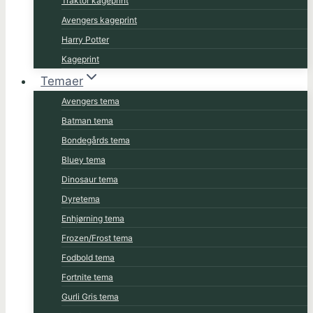
Traktor kageprint
Avengers kageprint
Harry Potter
Kageprint
Temaer
Avengers tema
Batman tema
Bondegårds tema
Bluey tema
Dinosaur tema
Dyretema
Enhjørning tema
Frozen/Frost tema
Fodbold tema
Fortnite tema
Gurli Gris tema