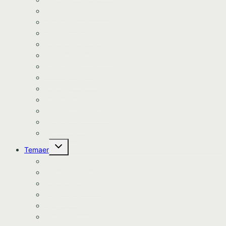
Nomerne kageprint
Dyr kageprint
Diverse kageprint
Space kageprint
Spiderman kageprint
Bluey kageprint
Stitch kageprint
Bil kageprint
Traktor kageprint
Avengers kageprint
Harry Potter
Kageprint
Skift
Temaer
undermenu
Avengers tema
Batman tema
Bondegårds tema
Bluey tema
Dinosaur tema
Dyretema