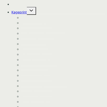
Hjem
Skift
Kageprint
undermenu
Bluey Kageprint
Pokemon kageprint
Gabbys dukkehus kageprint
Spiderman kageprint
Stitch kageprint
Fortnite kageprint
Pokemon kageprint
Fodbold kageprint
Frost/Frozen kageprint
Minions kageprint
Fodbold kageprint
Minecraft kageprint
Gabbys Dukkehus kageprint
Minecraft kageprint
Gurli Gris kageprint
Havfrue kageprint
Paw Patrol kageprint
Halloween kageprint