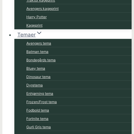
Traktor kageprint
Avengers kageprint
Harry Potter
Kageprint
Temaer
Avengers tema
Batman tema
Bondegårds tema
Bluey tema
Dinosaur tema
Dyretema
Enhjørning tema
Frozen/Frost tema
Fodbold tema
Fortnite tema
Gurli Gris tema