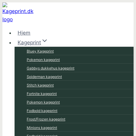
Fortsæt
til
indhold
Hjem
Kageprint
Bluey Kageprint
Pokemon kageprint
Gabbys dukkehus kageprint
Spiderman kageprint
Stitch kageprint
Fortnite kageprint
Pokemon kageprint
Fodbold kageprint
Frost/Frozen kageprint
Minions kageprint