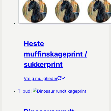
Heste
muffinskageprint /
sukkerprint
Dette
Vælg muligheder
vare
Tilbud!
har
flere
varianter.