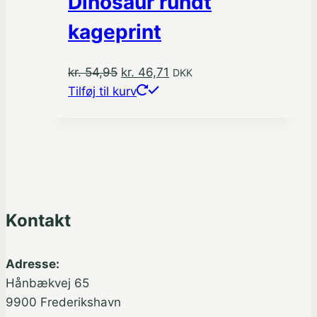
Dinosaur rundt
Mulighederne
kan
kageprint
vælges
på
Den
Den
kr.
54,95
kr.
46,71
DKK
varesiden
oprindelige
aktuelle
Tilføj til kurv
pris
pris
var:
er:
kr. 54,95.
kr. 46,71.
Kontakt
Adresse:
Hånbækvej 65
9900 Frederikshavn