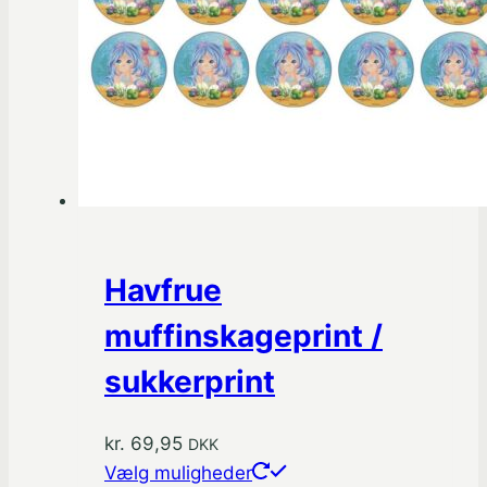
Havfrue
muffinskageprint /
sukkerprint
kr.
69,95
DKK
Dette
Vælg muligheder