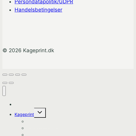
Persondatapolitik/GDPR
Handelsbetingelser
© 2026 Kageprint.dk
Hjem
Skift
Kageprint
undermenu
Bluey Kageprint
Pokemon kageprint
Gabbys dukkehus kageprint