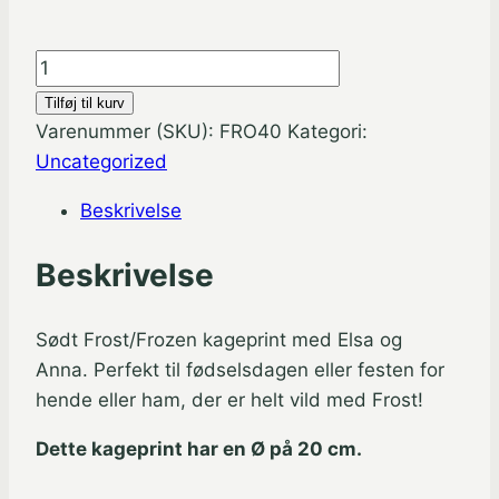
Frost
/
Tilføj til kurv
Frozen
Varenummer (SKU):
FRO40
Kategori:
rundt
Uncategorized
kageprint
Beskrivelse
-
FRO
Beskrivelse
40
antal
Sødt Frost/Frozen kageprint med Elsa og
Anna. Perfekt til fødselsdagen eller festen for
hende eller ham, der er helt vild med Frost!
Dette kageprint har en Ø på 20 cm.