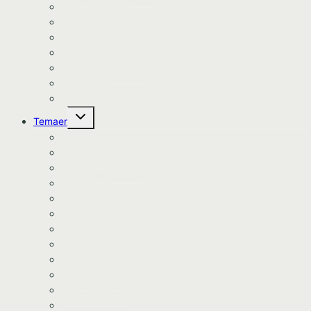
Bluey kageprint
Stitch kageprint
Bil kageprint
Traktor kageprint
Avengers kageprint
Harry Potter
Kageprint
Skift
Temaer
undermenu
Avengers tema
Batman tema
Bondegårds tema
Bluey tema
Dinosaur tema
Dyretema
Enhjørning tema
Frozen/Frost tema
Fodbold tema
Fortnite tema
Gurli Gris tema
Havfrue tema