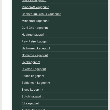
Fodbold kageprint
Minecraft kageprint
Gabbys Dukkehus kageprint
Minecraft kageprint
Gurli Gris kageprint
Havfrue kageprint
Paw Patrol kageprint
Halloween kageprint
Nomerne kageprint
Dyr kageprint
Diverse kageprint
Space kageprint
Spiderman kageprint
Bluey kageprint
Stitch kageprint
Bil kageprint