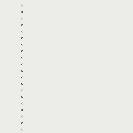
Spiderman kageprint
Stitch kageprint
Fortnite kageprint
Pokemon kageprint
Fodbold kageprint
Frost/Frozen kageprint
Minions kageprint
Fodbold kageprint
Minecraft kageprint
Gabbys Dukkehus kageprint
Minecraft kageprint
Gurli Gris kageprint
Havfrue kageprint
Paw Patrol kageprint
Halloween kageprint
Nomerne kageprint
Dyr kageprint
Diverse kageprint
Space kageprint
Spiderman kageprint