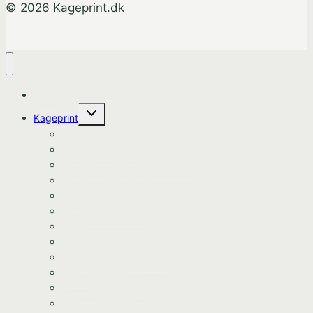
© 2026 Kageprint.dk
Hjem
Skift
Kageprint
undermenu
Bluey Kageprint
Pokemon kageprint
Gabbys dukkehus kageprint
Spiderman kageprint
Stitch kageprint
Fortnite kageprint
Pokemon kageprint
Fodbold kageprint
Frost/Frozen kageprint
Minions kageprint
Fodbold kageprint
Minecraft kageprint