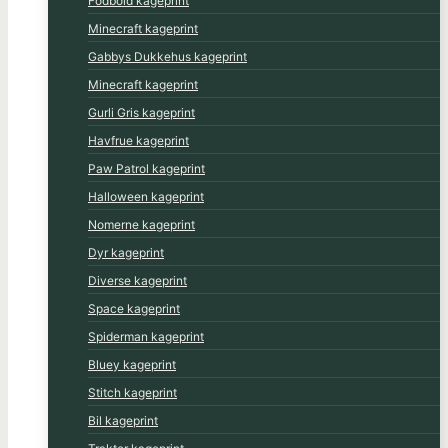
Fodbold kageprint
Minecraft kageprint
Gabbys Dukkehus kageprint
Minecraft kageprint
Gurli Gris kageprint
Havfrue kageprint
Paw Patrol kageprint
Halloween kageprint
Nomerne kageprint
Dyr kageprint
Diverse kageprint
Space kageprint
Spiderman kageprint
Bluey kageprint
Stitch kageprint
Bil kageprint