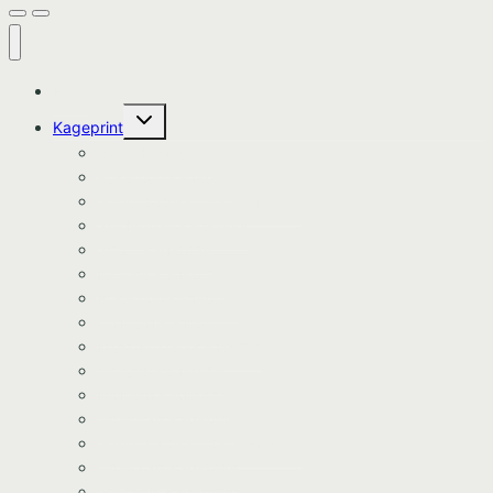
Hjem
Skift
Kageprint
undermenu
Bluey Kageprint
Pokemon kageprint
Gabbys dukkehus kageprint
Spiderman kageprint
Stitch kageprint
Fortnite kageprint
Pokemon kageprint
Fodbold kageprint
Frost/Frozen kageprint
Minions kageprint
Fodbold kageprint
Minecraft kageprint
Gabbys Dukkehus kageprint
Minecraft kageprint
Gurli Gris kageprint