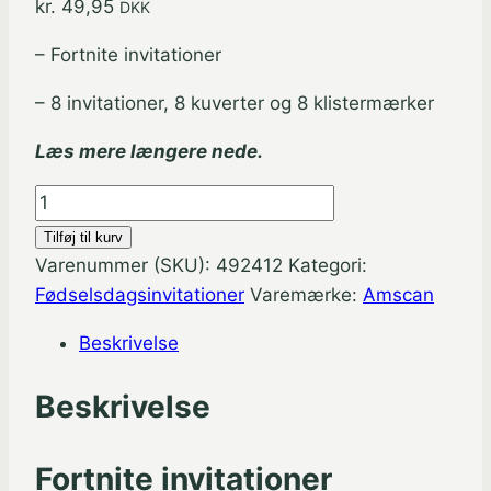
kr.
49,95
DKK
– Fortnite invitationer
– 8 invitationer, 8 kuverter og 8 klistermærker
Læs mere længere nede.
Fortnite
fødselsdagsinvitationer
Tilføj til kurv
-
Varenummer (SKU):
492412
Kategori:
8
Fødselsdagsinvitationer
Varemærke:
Amscan
stk.
Beskrivelse
antal
Beskrivelse
Fortnite invitationer