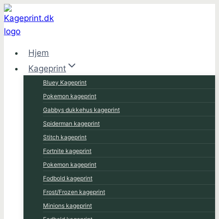
Fortsæt
til
indhold
Hjem
Kageprint
Bluey Kageprint
Pokemon kageprint
Gabbys dukkehus kageprint
Spiderman kageprint
Stitch kageprint
Fortnite kageprint
Pokemon kageprint
Fodbold kageprint
Frost/Frozen kageprint
Minions kageprint