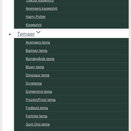
Traktor kageprint
Avengers kageprint
Harry Potter
Kageprint
Temaer
Avengers tema
Batman tema
Bondegårds tema
Bluey tema
Dinosaur tema
Dyretema
Enhjørning tema
Frozen/Frost tema
Fodbold tema
Fortnite tema
Gurli Gris tema