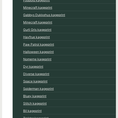
Fodbold kageprint
Minecraft kageprint
Gabbys Dukkehus kageprint
Minecraft kageprint
Gurli Gris kageprint
Havfrue kageprint
Paw Patrol kageprint
Halloween kageprint
Nomerne kageprint
Dyr kageprint
Diverse kageprint
Space kageprint
Spiderman kageprint
Bluey kageprint
Stitch kageprint
Bil kageprint