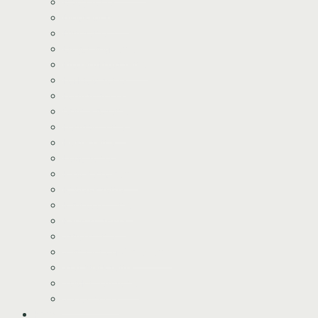
Bluey tema
Dinosaur tema
Dyretema
Enhjørning tema
Frozen/Frost tema
Fodbold tema
Fortnite tema
Gurli Gris tema
Havfrue tema
Heste tema
Lego tema
Paw Patrol tema
Pj Mask tema
Prinsesse tema
Racerbil tema
Stitch tema
Shimmer og Shine tema
Star Wars tema
Spiderman tema
Space tema
Kurv