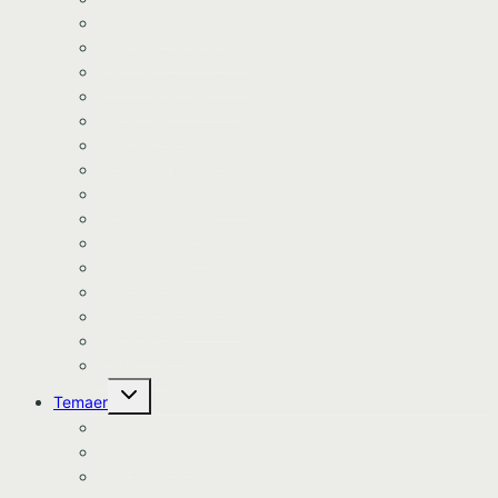
Havfrue kageprint
Paw Patrol kageprint
Halloween kageprint
Nomerne kageprint
Dyr kageprint
Diverse kageprint
Space kageprint
Spiderman kageprint
Bluey kageprint
Stitch kageprint
Bil kageprint
Traktor kageprint
Avengers kageprint
Harry Potter
Kageprint
Skift
Temaer
undermenu
Avengers tema
Batman tema
Bondegårds tema