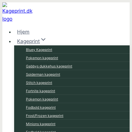
Fortsæt
til
indhold
Hjem
Kageprint
Bluey Kageprint
Pokemon kageprint
Gabbys dukkehus kageprint
Spiderman kageprint
Stitch kageprint
Fortnite kageprint
Pokemon kageprint
Fodbold kageprint
Frost/Frozen kageprint
Minions kageprint