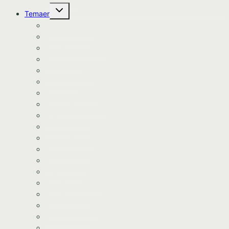
Skift
Temaer
undermenu
Avengers tema
Batman tema
Bondegårds tema
Bluey tema
Dinosaur tema
Dyretema
Enhjørning tema
Frozen/Frost tema
Fodbold tema
Fortnite tema
Gurli Gris tema
Havfrue tema
Heste tema
Lego tema
Paw Patrol tema
Pj Mask tema
Prinsesse tema
Racerbil tema
Stitch tema