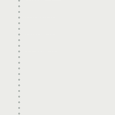
Minions kageprint
Fodbold kageprint
Minecraft kageprint
Gabbys Dukkehus kageprint
Minecraft kageprint
Gurli Gris kageprint
Havfrue kageprint
Paw Patrol kageprint
Halloween kageprint
Nomerne kageprint
Dyr kageprint
Diverse kageprint
Space kageprint
Spiderman kageprint
Bluey kageprint
Stitch kageprint
Bil kageprint
Traktor kageprint
Avengers kageprint
Harry Potter
Kageprint