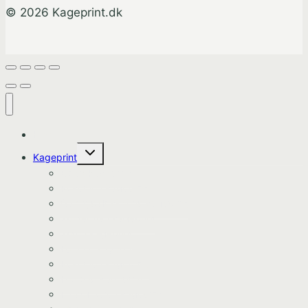
© 2026 Kageprint.dk
Hjem
Skift
Kageprint
undermenu
Bluey Kageprint
Pokemon kageprint
Gabbys dukkehus kageprint
Spiderman kageprint
Stitch kageprint
Fortnite kageprint
Pokemon kageprint
Fodbold kageprint
Frost/Frozen kageprint