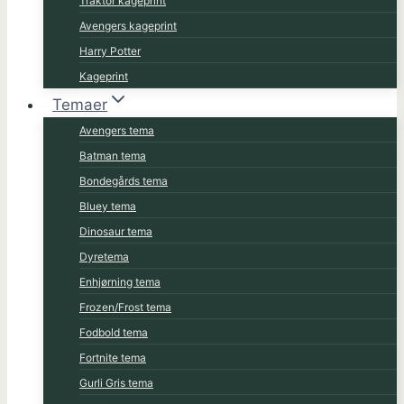
Traktor kageprint
Avengers kageprint
Harry Potter
Kageprint
Temaer
Avengers tema
Batman tema
Bondegårds tema
Bluey tema
Dinosaur tema
Dyretema
Enhjørning tema
Frozen/Frost tema
Fodbold tema
Fortnite tema
Gurli Gris tema