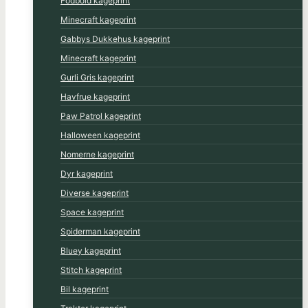
Fodbold kageprint
Minecraft kageprint
Gabbys Dukkehus kageprint
Minecraft kageprint
Gurli Gris kageprint
Havfrue kageprint
Paw Patrol kageprint
Halloween kageprint
Nomerne kageprint
Dyr kageprint
Diverse kageprint
Space kageprint
Spiderman kageprint
Bluey kageprint
Stitch kageprint
Bil kageprint