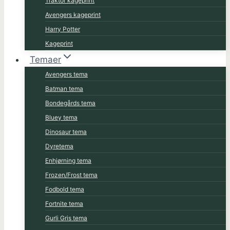
Traktor kageprint
Avengers kageprint
Harry Potter
Kageprint
Temaer
Avengers tema
Batman tema
Bondegårds tema
Bluey tema
Dinosaur tema
Dyretema
Enhjørning tema
Frozen/Frost tema
Fodbold tema
Fortnite tema
Gurli Gris tema