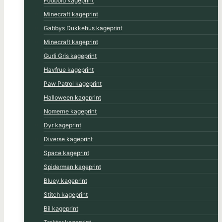
Fodbold kageprint
Minecraft kageprint
Gabbys Dukkehus kageprint
Minecraft kageprint
Gurli Gris kageprint
Havfrue kageprint
Paw Patrol kageprint
Halloween kageprint
Nomerne kageprint
Dyr kageprint
Diverse kageprint
Space kageprint
Spiderman kageprint
Bluey kageprint
Stitch kageprint
Bil kageprint