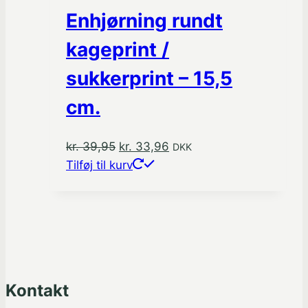
Enhjørning rundt
kageprint /
sukkerprint – 15,5
cm.
Den
Den
kr.
39,95
kr.
33,96
DKK
oprindelige
aktuelle
Tilføj til kurv
pris
pris
var:
er:
kr. 39,95.
kr. 33,96.
Kontakt