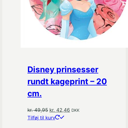
Disney prinsesser
rundt kageprint – 20
cm.
Den
Den
kr.
49,95
kr.
42,46
DKK
oprindelige
aktuelle
Tilføj til kurv
pris
pris