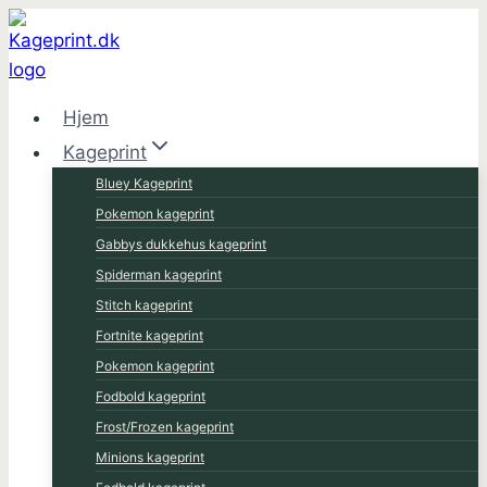
Fortsæt
til
indhold
Hjem
Kageprint
Bluey Kageprint
Pokemon kageprint
Gabbys dukkehus kageprint
Spiderman kageprint
Stitch kageprint
Fortnite kageprint
Pokemon kageprint
Fodbold kageprint
Frost/Frozen kageprint
Minions kageprint