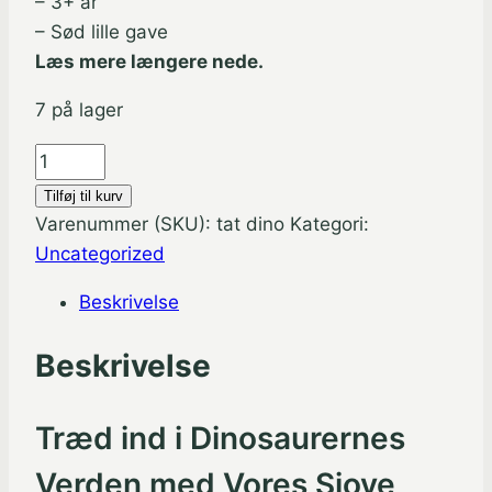
– 3+ år
– Sød lille gave
Læs mere længere nede.
7 på lager
Dinosaur
tatoveringer
Tilføj til kurv
til
Varenummer (SKU):
tat dino
Kategori:
børn
Uncategorized
-
Beskrivelse
12
stk.
Beskrivelse
antal
Træd ind i Dinosaurernes
Verden med Vores Sjove