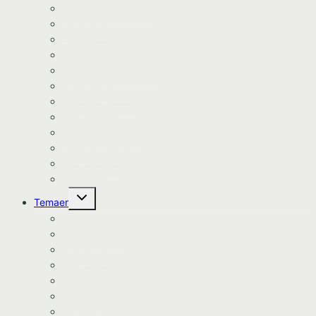
Nomerne kageprint
Dyr kageprint
Diverse kageprint
Space kageprint
Spiderman kageprint
Bluey kageprint
Stitch kageprint
Bil kageprint
Traktor kageprint
Avengers kageprint
Harry Potter
Kageprint
Skift
Temaer
undermenu
Avengers tema
Batman tema
Bondegårds tema
Bluey tema
Dinosaur tema
Dyretema
Enhjørning tema