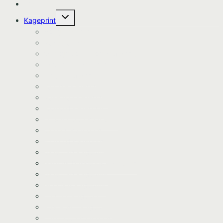
Hjem
Skift
Kageprint
undermenu
Bluey Kageprint
Pokemon kageprint
Gabbys dukkehus kageprint
Spiderman kageprint
Stitch kageprint
Fortnite kageprint
Pokemon kageprint
Fodbold kageprint
Frost/Frozen kageprint
Minions kageprint
Fodbold kageprint
Minecraft kageprint
Gabbys Dukkehus kageprint
Minecraft kageprint
Gurli Gris kageprint
Havfrue kageprint
Paw Patrol kageprint
Halloween kageprint