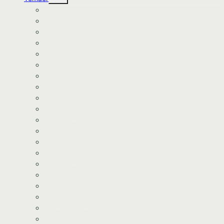
Avengers tema
Batman tema
Bondegårds tema
Bluey tema
Dinosaur tema
Dyretema
Enhjørning tema
Frozen/Frost tema
Fodbold tema
Fortnite tema
Gurli Gris tema
Havfrue tema
Heste tema
Lego tema
Paw Patrol tema
Pj Mask tema
Prinsesse tema
Racerbil tema
Stitch tema
Shimmer og Shine tema