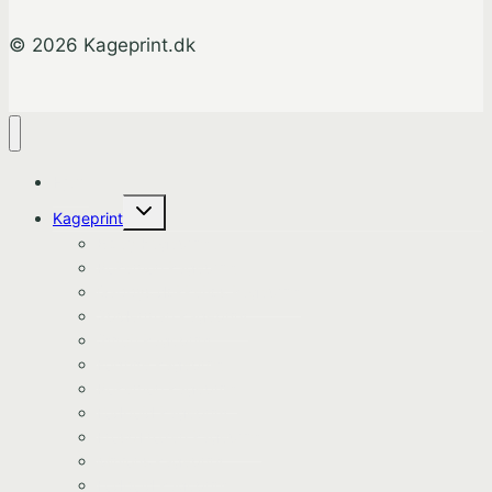
© 2026 Kageprint.dk
Hjem
Skift
Kageprint
undermenu
Bluey Kageprint
Pokemon kageprint
Gabbys dukkehus kageprint
Spiderman kageprint
Stitch kageprint
Fortnite kageprint
Pokemon kageprint
Fodbold kageprint
Frost/Frozen kageprint
Minions kageprint
Fodbold kageprint