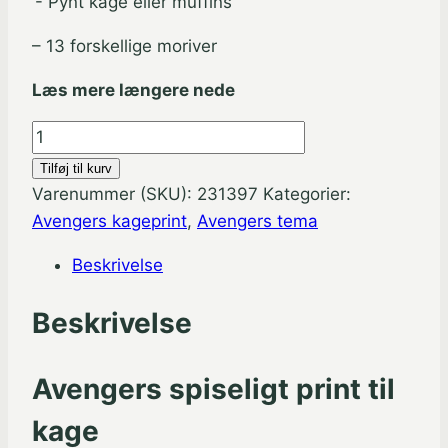
‘- Pynt kage eller muffins
pris
pris
var:
er:
– 13 forskellige moriver
kr. 34,95.
kr. 29,71.
Læs mere længere nede
Avengers
små
Tilføj til kurv
kageprint
Varenummer (SKU):
231397
Kategorier:
-
Avengers kageprint
,
Avengers tema
Klip
Beskrivelse
ud
antal
Beskrivelse
Avengers spiseligt print til
kage