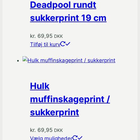
Deadpool rundt
sukkerprint 19 cm
kr.
69,95
DKK
Tilføj til kurv
Hulk
muffinskageprint /
sukkerprint
kr.
69,95
DKK
Dette
Vælg muligheder