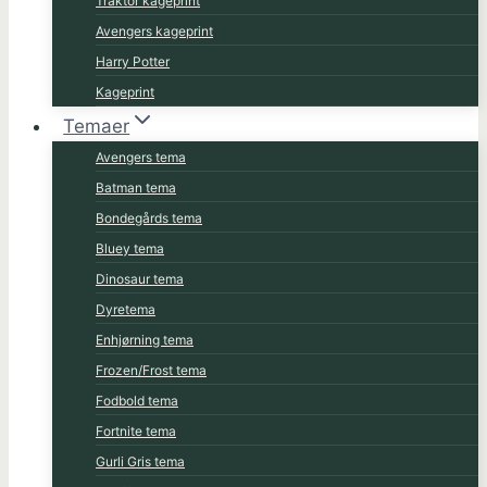
Traktor kageprint
Avengers kageprint
Harry Potter
Kageprint
Temaer
Avengers tema
Batman tema
Bondegårds tema
Bluey tema
Dinosaur tema
Dyretema
Enhjørning tema
Frozen/Frost tema
Fodbold tema
Fortnite tema
Gurli Gris tema