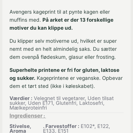
Avengers kageprint til at pynte kagen eller
muffins med.
På arket er der 13 forskellige
motiver du kan klippe ud.
Du klipper selv motiverne ud, hvilket er super
nemt med en helt almindelig saks. Du sætter
dem ovenpå flødeskum, glasur eller frosting.
Superhelte printene er fri for gluten, laktose
og sukker.
Kageprintene er veganske. Opbevar
dem et tørt sted (ikke i køleskabet).
Værdier
:
Velegnet til vegetarer, Uden tilsat
sukker, Uden E171, Glutenfri, Laktosefri,
Mælkeproteinfri
Ingredienser
:
Stivelse,
. Farvestoffer
:
E102*, E122,
Aroma
E133, E151