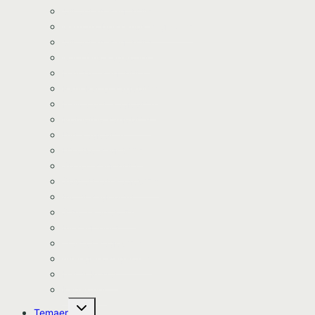
Minecraft kageprint
Gabbys Dukkehus kageprint
Minecraft kageprint
Gurli Gris kageprint
Havfrue kageprint
Paw Patrol kageprint
Halloween kageprint
Nomerne kageprint
Dyr kageprint
Diverse kageprint
Space kageprint
Spiderman kageprint
Bluey kageprint
Stitch kageprint
Bil kageprint
Traktor kageprint
Avengers kageprint
Harry Potter
Kageprint
Skift
Temaer
undermenu