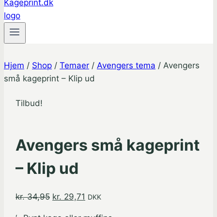
Hjem
/
Shop
/
Temaer
/
Avengers tema
/
Avengers
små kageprint – Klip ud
Tilbud!
Avengers små kageprint
– Klip ud
Den
Den
kr.
34,95
kr.
29,71
DKK
oprindelige
aktuelle