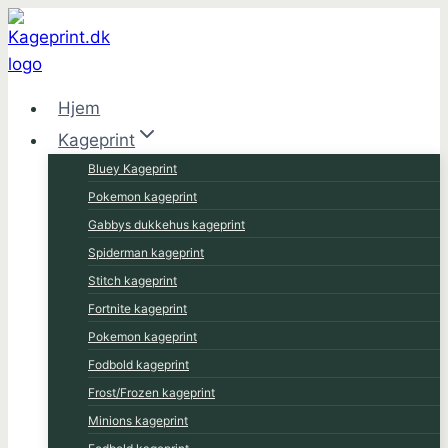
Fortsæt
til
indhold
Hjem
Kageprint
Bluey Kageprint
Pokemon kageprint
Gabbys dukkehus kageprint
Spiderman kageprint
Stitch kageprint
Fortnite kageprint
Pokemon kageprint
Fodbold kageprint
Frost/Frozen kageprint
Minions kageprint