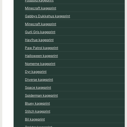
Fodbold kageprint
Minecraft kageprint
Gabbys Dukkehus kageprint
Minecraft kageprint
Gurli Gris kageprint
Havfrue kageprint
Paw Patrol kageprint
Halloween kageprint
Nomerne kageprint
Dyr kageprint
Diverse kageprint
Space kageprint
Spiderman kageprint
Bluey kageprint
Stitch kageprint
Bil kageprint